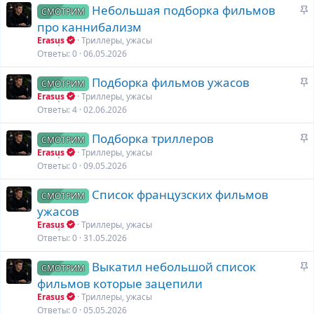
З
Небольшая подборка фильмов
СМОТРИМ
а
про каннибализм
к
Erasus
Триллеры, ужасы
р
Ответы
0
06.05.2026
е
З
Подборка фильмов ужасов
п
СМОТРИМ
а
л
Erasus
Триллеры, ужасы
к
Ответы
4
02.06.2026
е
р
н
З
Подборка триллеров
е
СМОТРИМ
о
а
Erasus
Триллеры, ужасы
п
к
Ответы
0
09.05.2026
л
р
е
Список французских фильмов
е
СМОТРИМ
н
ужасов
п
о
л
Erasus
Триллеры, ужасы
Ответы
0
31.05.2026
е
н
З
Выкатил небольшой список
СМОТРИМ
о
а
фильмов которые зацепили
к
Erasus
Триллеры, ужасы
р
Ответы
0
05.05.2026