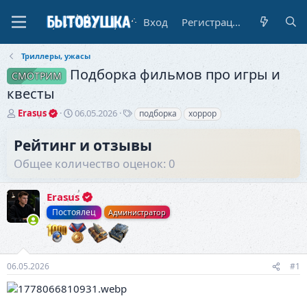
Вход
Регистрация
Триллеры, ужасы
Подборка фильмов про игры и
СМОТРИМ
квесты
А
Д
Т
Erasus
06.05.2026
подборка
хоррор
в
а
е
т
т
г
Рейтинг и отзывы
о
а
и
Общее количество оценок: 0
р
н
т
а
е
ч
Erasus
м
а
ы
л
Постоялец
Администратор
а
06.05.2026
#1