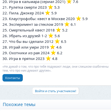
20. Игра в кальмара (сериал 2021)
️ 7.6
21. Рулетка смерти 2023
️ 5.3
22. Пила. Джокер 2024
️ 5.9
23. Клаустрофобы: квест в Москве 2020
️ 5.9
24. Эксперимент за стеклом 2019
️ 6.1
25. Смертельный квест 2018
️ 5.2
26. Убрать из друзей 1-2
️ 5.6
27. Что бы вы сделали 2012
️ 6.5
28. Играй или умри 2019
️ 4.6
29. Охотники из рая 2024
️ 6.2
30. Игра в прятки 2023
️ 4.8
«Не думай о том, что про тебя подумают люди, они слишком озабочены
тем, что про них думают другие».
Контакты
Войти и стать участником!
Похожие темы