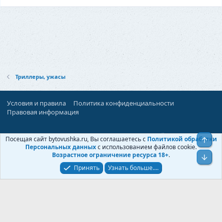
е
п
л
е
н
о
Триллеры, ужасы
Условия и правила
Политика конфиденциальности
Правовая информация
При поддержке:
«Территория Дискуссий»
Посещая сайт bytovushka.ru, Вы соглашаетесь с
Политикой обработки
Верх
©
Бытовушка
, 2025-
2026
Персональных данных
с использованием файлов cookie.
Возрастное ограничение ресурса 18+
.
Низ
Принять
Узнать больше....