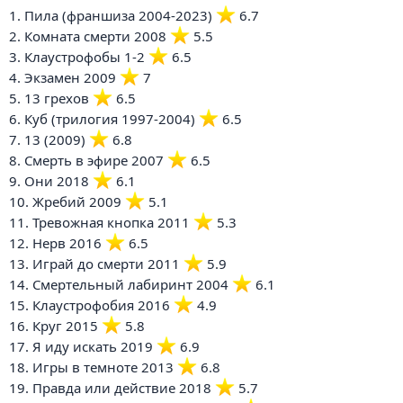
1. Пила (франшиза 2004-2023)
️ 6.7
2. Комната смерти 2008
️ 5.5
3. Клаустрофобы 1-2
️ 6.5
4. Экзамен 2009
️ 7
5. 13 грехов
️ 6.5
6. Куб (трилогия 1997-2004)
️ 6.5
7. 13 (2009)
️ 6.8
8. Смерть в эфире 2007
️ 6.5
9. Они 2018
️ 6.1
10. Жребий 2009
️ 5.1
11. Тревожная кнопка 2011
️ 5.3
12. Нерв 2016
️ 6.5
13. Играй до смерти 2011
️ 5.9
14. Смертельный лабиринт 2004
️ 6.1
15. Клаустрофобия 2016
️ 4.9
16. Круг 2015
️ 5.8
17. Я иду искать 2019
️ 6.9
18. Игры в темноте 2013
️ 6.8
19. Правда или действие 2018
️ 5.7