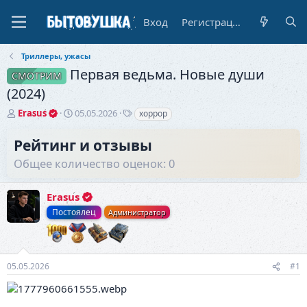
Вход
Регистрация
Триллеры, ужасы
Первая ведьма. Новые души
СМОТРИМ
(2024)
А
Д
Т
Erasus
05.05.2026
хоррор
в
а
е
т
т
г
Рейтинг и отзывы
о
а
и
Общее количество оценок: 0
р
н
т
а
е
ч
Erasus
м
а
ы
л
Постоялец
Администратор
а
05.05.2026
#1