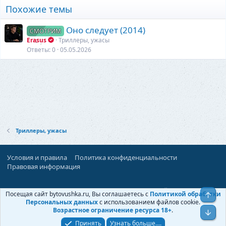
Похожие темы
Оно следует (2014)
СМОТРИМ
Erasus
Триллеры, ужасы
Ответы
0
05.05.2026
Триллеры, ужасы
Условия и правила
Политика конфиденциальности
Правовая информация
При поддержке:
«Территория Дискуссий»
Посещая сайт bytovushka.ru, Вы соглашаетесь с
Политикой обработки
Верх
©
Бытовушка
, 2025-
2026
Персональных данных
с использованием файлов cookie.
Возрастное ограничение ресурса 18+
.
Низ
Принять
Узнать больше....