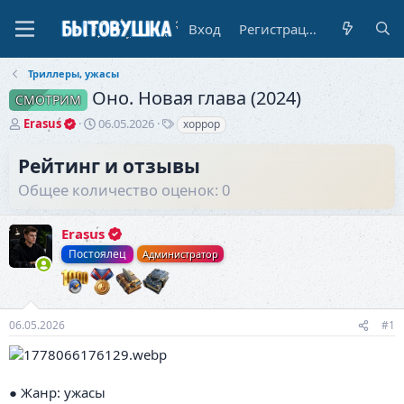
Вход
Регистрация
Триллеры, ужасы
Оно. Новая глава (2024)
СМОТРИМ
А
Д
Т
Erasus
06.05.2026
хоррор
в
а
е
т
т
г
Рейтинг и отзывы
о
а
и
Общее количество оценок: 0
р
н
т
а
е
ч
Erasus
м
а
ы
л
Постоялец
Администратор
а
06.05.2026
#1
● Жанр: ужасы