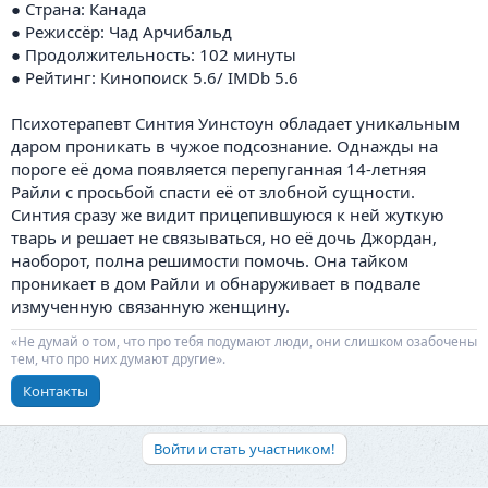
● Страна: Канада
● Режиссёр: Чад Арчибальд
● Продолжительность: 102 минуты
● Рейтинг: Кинопоиск 5.6/ IMDb 5.6
Психотерапевт Синтия Уинстоун обладает уникальным
даром проникать в чужое подсознание. Однажды на
пороге её дома появляется перепуганная 14-летняя
Райли с просьбой спасти её от злобной сущности.
Синтия сразу же видит прицепившуюся к ней жуткую
тварь и решает не связываться, но её дочь Джордан,
наоборот, полна решимости помочь. Она тайком
проникает в дом Райли и обнаруживает в подвале
измученную связанную женщину.
«Не думай о том, что про тебя подумают люди, они слишком озабочены
тем, что про них думают другие».
Контакты
Войти и стать участником!