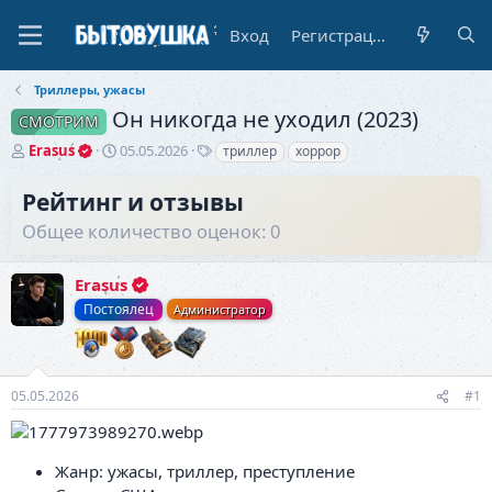
Вход
Регистрация
Триллеры, ужасы
Он никогда не уходил (2023)
СМОТРИМ
А
Д
Т
Erasus
05.05.2026
триллер
хоррор
в
а
е
т
т
г
Рейтинг и отзывы
о
а
и
Общее количество оценок: 0
р
н
т
а
е
ч
Erasus
м
а
ы
л
Постоялец
Администратор
а
05.05.2026
#1
Жанр: ужасы, триллер, преступление