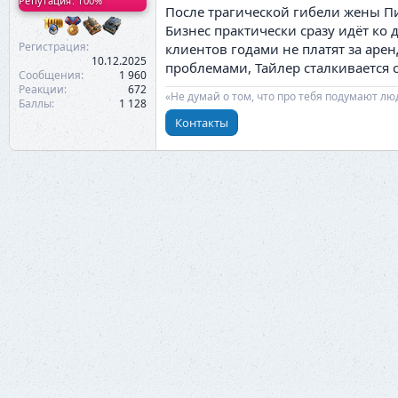
Репутация: 100%
После трагической гибели жены Пи
Бизнес практически сразу идёт ко
Регистрация
клиентов годами не платят за аре
10.12.2025
проблемами, Тайлер сталкивается 
Сообщения
1 960
Реакции
672
«Не думай о том, что про тебя подумают лю
Баллы
1 128
Контакты