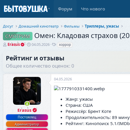
Форум
Что нового
Досуг
Домашний кинотеатр
Фильмы
Триллеры, ужасы
Омен: Кладовая страхов (20
СМОТРИМ
А
Д
Т
Erasus
04.05.2026
хоррор
в
а
е
т
т
г
Рейтинг и отзывы
о
а
и
Общее количество оценок: 0
р
н
т
а
е
ч
04.05.2026
м
а
ы
л
а
Жанр: ужасы
Страна: США
Erasus
Режиссёр: Брент Коте
Продолжительность: 89 мину
Постоялец
Рейтинг: Кинопоиск 5.1/IMDb
Администратор