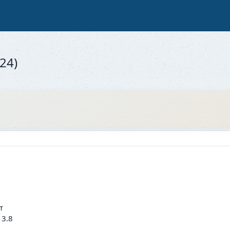
24)
т
 3.8