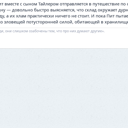
т вместе с сыном Тайлером отправляется в путешествие по 
 дну — довольно быстро выясняется, что склад окружает дур
нду, а их хлам практически ничего не стоит. И пока Пит пы
со зловещей потусторонней силой, обитающей в хранилище,
ди, они слишком озабочены тем, что про них думают другие».