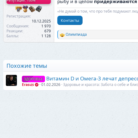
Репутация: 100%
рыбу и в целом
придерживаются б
«Не думай о том, что про тебя подумают лю
Регистрация
Контакты
10.12.2025
Сообщения
1 970
Реакции
679
Олимпиада
Баллы
1 128
Р
е
а
к
ц
и
Похожие темы
и
:
Витамин D и Омега-3 лечат депрес
ЗДОРОВЬЕ
Erasus
01.02.2026
Здоровье и красота: Забота о себе и бли