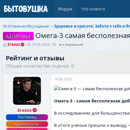
Форум
Что нового
50 Оттенков Обсуждения
Омега-3 самая бесполезная
ЗДОРОВЬЕ
А
Д
Т
Erasus
19.06.2026
исследование
в
а
е
т
т
г
Рейтинг и отзывы
о
а
и
Общее количество оценок: 0
р
н
т
а
е
ч
19.06.2026
м
а
ы
л
а
Омега-3 - самая бесполезная доб
Erasus
В исследованиях для большинства
Постоялец
Администратор
В итоге учёные пришли к выводу, 