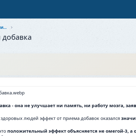
Здоровье и красота: Забота о себе и близких
 добавка
авка - она не улучшает ни память, ни работу мозга, за
 здоровых людей эффект от приема добавок оказался
значи
что
положительный эффект объясняется не омегой-3, а