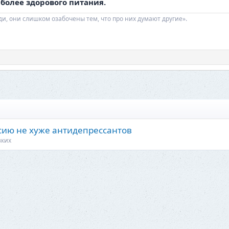
олее здорового питания.
ди, они слишком озабочены тем, что про них думают другие».
сию не хуже антидепрессантов
зких