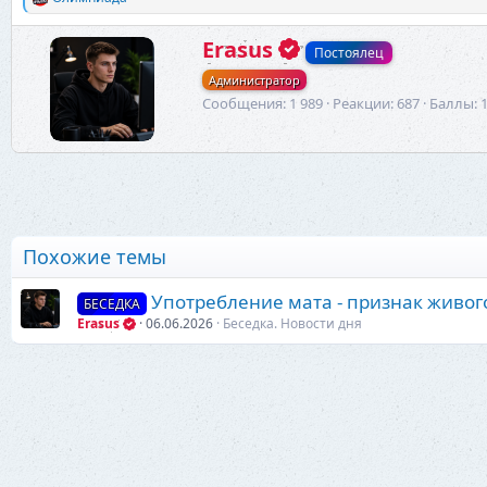
Р
е
а
А
Erasus
Постоялец
к
в
ц
Администратор
т
и
о
Сообщения
1 989
Реакции
687
Баллы
и
р
:
Похожие темы
Употребление мата - признак живог
БЕСЕДКА
Erasus
06.06.2026
Беседка. Новости дня