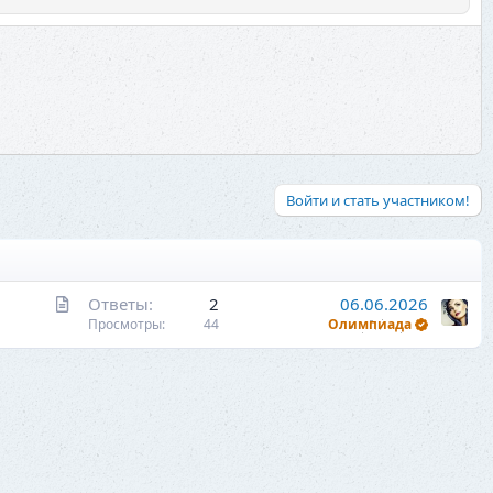
Войти и стать участником!
С
Ответы
2
06.06.2026
т
Просмотры
44
Олимпиада
а
т
ь
я