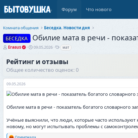
Форум
Что нового
Комната общения
Беседка. Новости дня
Обилие мата в речи - показа
БЕСЕДКА
А
Д
Т
Erasus
09.05.2026
мат
в
а
е
т
т
г
Рейтинг и отзывы
о
а
и
Общее количество оценок: 0
р
н
т
а
е
ч
09.05.2026
м
а
ы
л
а
Обилие мата в речи - показатель богатого словарного зап
Учёные выяснили, что люди, которые часто используют 
новому, но могут испытывать проблемы с самоконтроле
Олимпиада