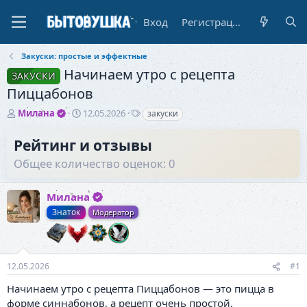
Вход
Регистрация
Закуски: простые и эффектные
Начинаем утро с рецепта
ЗАКУСКИ
Пиццабонов
А
Д
Т
Милана
12.05.2026
закуски
в
а
е
т
т
г
Рейтинг и отзывы
о
а
и
Общее количество оценок: 0
р
н
т
а
е
ч
Милана
м
а
ы
л
Знаток
Модератор
а
12.05.2026
#1
Начинаем утро с рецепта Пиццабонов — это пицца в
форме синнабонов, а рецепт очень простой.