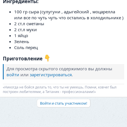
Ингредиенты:​
100 гр сыра (сулугуни , адыгейский , моцарелла
или все по чуть чуть что остались в холодильнике )
2 ст.л сметаны
2 ст.л муки
1 яйцо
Зелень
Соль перец
Приготовление
Для просмотра скрытого содержимого вы должны
войти
или
зарегистрироваться
.
«Никогда не бойся делать то, что ты не умеешь. Помни, ковчег был
построен любителями, а Титаник - профессионалами!»
Войти и стать участником!