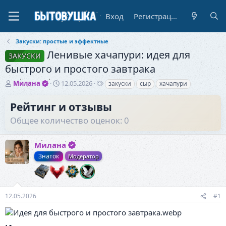
Вход
Регистрация
Закуски: простые и эффектные
Ленивые хачапури: идея для
ЗАКУСКИ
быстрого и простого завтрака
А
Д
Т
Милана
12.05.2026
закуски
сыр
хачапури
в
а
е
т
т
г
Рейтинг и отзывы
о
а
и
Общее количество оценок: 0
р
н
т
а
е
ч
Милана
м
а
ы
л
Знаток
Модератор
а
12.05.2026
#1