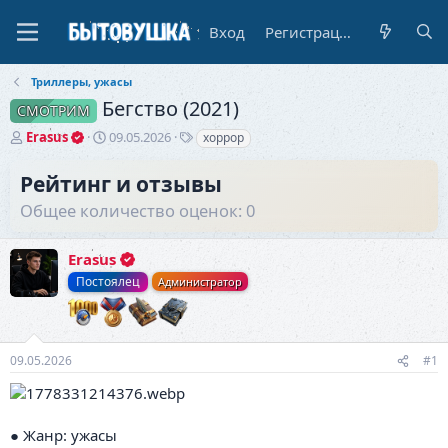
Вход
Регистрация
Триллеры, ужасы
Бегство (2021)
СМОТРИМ
А
Д
Т
Erasus
09.05.2026
хоррор
в
а
е
т
т
г
Рейтинг и отзывы
о
а
и
Общее количество оценок: 0
р
н
т
а
е
ч
Erasus
м
а
ы
л
Постоялец
Администратор
а
09.05.2026
#1
● Жанр: ужасы