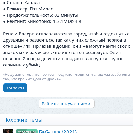
● Страна: Канада
● Режиссёр: Пэт Миллс
● Продолжительность: 82 минуты
● Рейтинг: Кинопоиск 4.5 /IMDb 4.9
Рене и Валери отправляются за город, чтобы отдохнуть с
друзьями и развеяться, так как у них сложный период в
отношениях. Приехав в домик, они не могут найти своих
знакомых и замечают, что их кто-то преследует. Один
неверный шаг, и девушки попадают в ловушку группы
серийных убийц.
«Не думай о том, что про тебя подумают люди, они слишком озабочены
тем, что про них думают другие».
Контакты
Войти и стать участником!
Похожие темы
Бабушка (2021)
СМОТРИМ