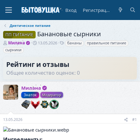
Вход
Регистрация
Диетическое питание
Банановые сырники
ПП ПИТАНИЕ
А
Д
Т
Милана
13.05.2026
бананы
правильное питание
в
а
е
сырники
т
т
г
о
а
и
Рейтинг и отзывы
р
н
т
а
Общее количество оценок: 0
е
ч
м
а
ы
Милана
л
а
Знаток
Модератор
13.05.2026
#1
Ингредиенты:​