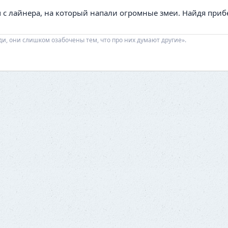
ом с лайнера, на который напали огромные змеи. Найдя при
ди, они слишком озабочены тем, что про них думают другие».