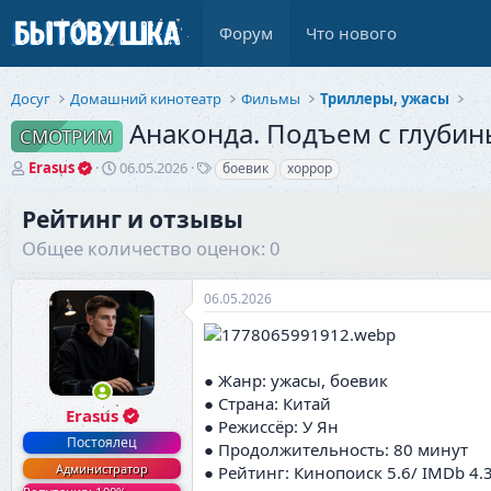
Форум
Что нового
Досуг
Домашний кинотеатр
Фильмы
Триллеры, ужасы
Анаконда. Подъем с глубины
СМОТРИМ
А
Д
Т
Erasus
06.05.2026
боевик
хоррор
в
а
е
т
т
г
Рейтинг и отзывы
о
а
и
Общее количество оценок: 0
р
н
т
а
е
ч
06.05.2026
м
а
ы
л
а
● Жанр: ужасы, боевик
● Страна: Китай
Erasus
● Режиссёр: У Ян
Постоялец
● Продолжительность: 80 минут
Администратор
● Рейтинг: Кинопоиск 5.6/ IMDb 4.