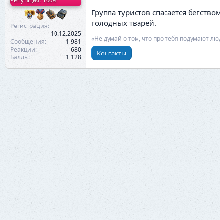
Репутация: 100%
Группа туристов спасается бегств
голодных тварей.
Регистрация
10.12.2025
«Не думай о том, что про тебя подумают лю
Сообщения
1 981
Реакции
680
Контакты
Баллы
1 128