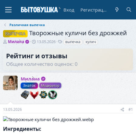
Вход
Регистрация
Различная выпечка
Творожные куличи без дрожжей
ВЫПЕЧКА
А
Д
Т
Милана
13.05.2026
выпечка
кулич
в
а
е
т
т
г
Рейтинг и отзывы
о
а
и
Общее количество оценок: 0
р
н
т
а
е
ч
Милана
м
а
ы
л
Знаток
Модератор
а
13.05.2026
#1
Ингредиенты:​