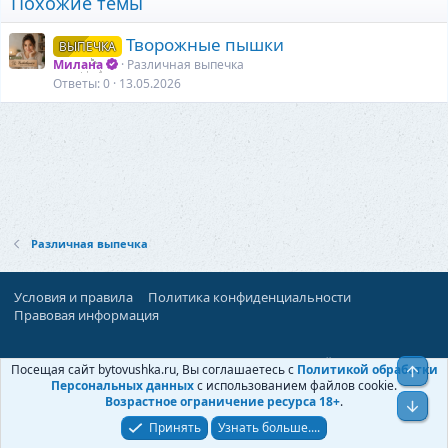
Похожие темы
Творожные пышки
ВЫПЕЧКА
Милана
Различная выпечка
Ответы
0
13.05.2026
Различная выпечка
Условия и правила
Политика конфиденциальности
Правовая информация
При поддержке:
«Территория Дискуссий»
Посещая сайт bytovushka.ru, Вы соглашаетесь с
Политикой обработки
Верх
©
Бытовушка
, 2025-
2026
Персональных данных
с использованием файлов cookie.
Возрастное ограничение ресурса 18+
.
Низ
Принять
Узнать больше....