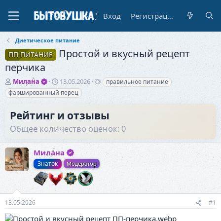
Вход
Регистрация
Диетическое питание
Простой и вкусный рецепт
ПП ПИТАНИЕ
перчика
А
Д
Т
Милана
13.05.2026
правильное питание
в
а
е
фаршированный перец
т
т
г
о
а
и
Рейтинг и отзывы
р
н
т
а
Общее количество оценок: 0
е
ч
м
а
ы
Милана
л
а
Знаток
Модератор
13.05.2026
#1