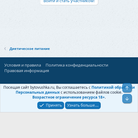
Войти и стать участником!
Диетическое питание
Условия и правила
Политика конфиденциальности
Правовая информация
При поддержке:
«Ностальгист»
Посещая сайт bytovushka.ru, Вы соглашаетесь с
Политикой обработки
Верх
©
Бытовушка
, 2025-
2026
Персональных данных
с использованием файлов cookie.
Возрастное ограничение ресурса 18+
.
Низ
Принять
Узнать больше....