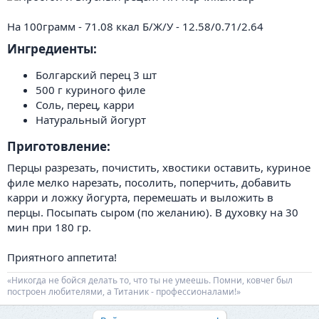
На 100грамм - 71.08 ккал Б/Ж/У - 12.58/0.71/2.64
Ингредиенты:​
Болгарский перец 3 шт
500 г куриного филе
Соль, перец, карри
Натуральный йогурт
Приготовление:​
Перцы разрезать, почистить, хвостики оставить, куриное
филе мелко нарезать, посолить, поперчить, добавить
карри и ложку йогурта, перемешать и выложить в
перцы. Посыпать сыром (по желанию). В духовку на 30
мин при 180 гр.
Приятного аппетита!
«Никогда не бойся делать то, что ты не умеешь. Помни, ковчег был
построен любителями, а Титаник - профессионалами!»