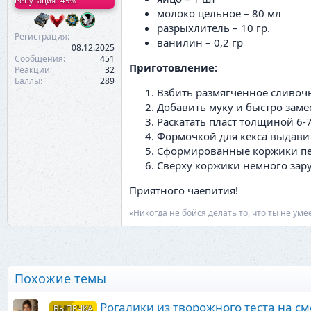
Репутация: 45%
молоко цельное – 80 мл
разрыхлитель – 10 гр.
Регистрация
ванилин – 0,2 гр
08.12.2025
Сообщения
451
Приготовление:
Реакции
32
Баллы
289
Взбить размягченное сливочн
Добавить муку и быстро замес
Раскатать пласт толщиной 6-
Формочкой для кекса выдави
Сформированные коржики пере
Сверху коржики немного зару
Приятного чаепития!
«Никогда не бойся делать то, что ты не ум
Похожие темы
Рогалики из творожного теста на с
ВЫПЕЧКА