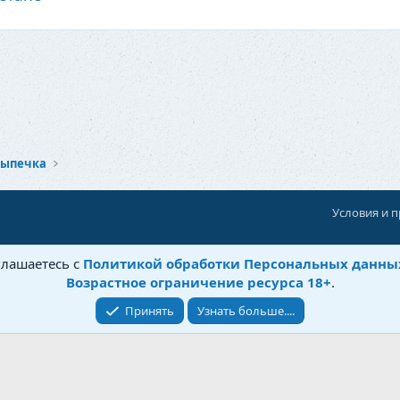
выпечка
Условия и 
При поддержке:
«Ностальгист»
глашаетесь с
Политикой обработки Персональных данны
©
Бытовушка
, 2025-
2026
Возрастное ограничение ресурса 18+
.
Принять
Узнать больше....