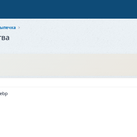
выпечка
тва