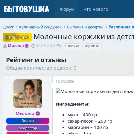
Форум
Что нового
Досуг
Кулинарный сундучок
Выпечка и десерты
Различная 
Молочные коржики из детс
ВЫПЕЧКА
А
Д
Т
Милана
13.05.2026
выпечка
коржики
в
а
е
т
т
г
Рейтинг и отзывы
о
а
и
Общее количество оценок: 0
р
н
т
а
е
ч
13.05.2026
м
а
ы
л
а
Ингредиенты:
Милана
мука – 400 гр
сахар-песок – 200 гр
Знаток
маргарин – 100 гр
Модератор
яйцо – 1 шт