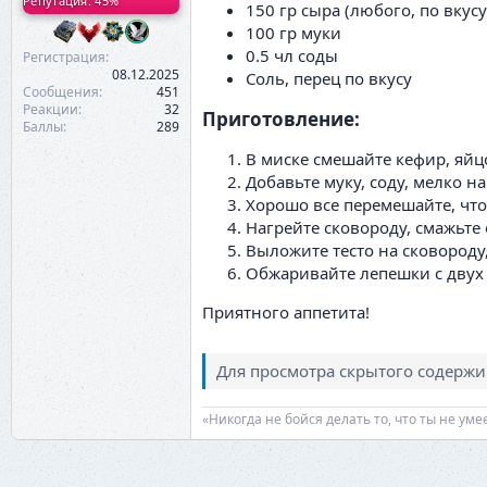
Репутация: 45%
150 гр сыра (любого, по вкусу
100 гр муки
0.5 чл соды
Регистрация
08.12.2025
Соль, перец по вкусу
Сообщения
451
Реакции
32
Приготовление:​
Баллы
289
В миске смешайте кефир, яйцо
Добавьте муку, соду, мелко н
Хорошо все перемешайте, чт
Нагрейте сковороду, смажьте 
Выложите тесто на сковороду
Обжаривайте лепешки с двух 
Приятного аппетита!
Для просмотра скрытого содерж
«Никогда не бойся делать то, что ты не ум