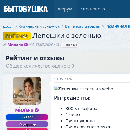
Форум
Что нового
Досуг
Кулинарный сундучок
Выпечка и десерты
Различная 
Лепешки с зеленью
ВЫПЕЧКА
А
Д
Т
Милана
13.05.2026
выпечка
в
а
е
т
т
г
Рейтинг и отзывы
о
а
и
Общее количество оценок: 0
р
н
т
а
е
ч
13.05.2026
м
а
ы
л
а
Ингредиенты:​
300 мл кефира
Милана
1 яйцо
Знаток
Пучок укропа
Модератор
Пучок зеленого лука