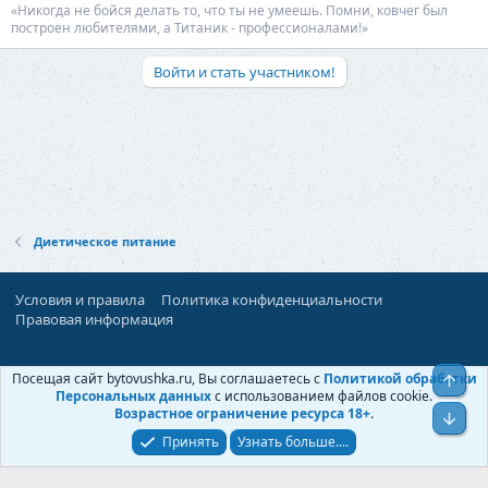
«Никогда не бойся делать то, что ты не умеешь. Помни, ковчег был
построен любителями, а Титаник - профессионалами!»
Войти и стать участником!
Диетическое питание
Условия и правила
Политика конфиденциальности
Правовая информация
При поддержке:
«Ностальгист»
Посещая сайт bytovushka.ru, Вы соглашаетесь с
Политикой обработки
Верх
©
Бытовушка
, 2025-
2026
Персональных данных
с использованием файлов cookie.
Возрастное ограничение ресурса 18+
.
Низ
Принять
Узнать больше....