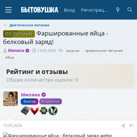
Вход
Регистрация
Диетическое питание
Фаршированные яйца -
ПП ПИТАНИЕ
белковый заряд!
А
Д
Т
Милана
13.05.2026
закуски
правильное питание
в
а
е
яйца
т
т
г
о
а
и
Рейтинг и отзывы
р
н
т
а
Общее количество оценок: 0
е
ч
м
а
ы
Милана
л
а
Знаток
Модератор
13.05.2026
#1