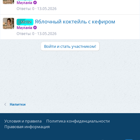
л
Милана
Ответы
0
13.05.2026
е
н
Яблочный коктейль с кефиром
СМУЗИ
о
Милана
Ответы
0
13.05.2026
Войти и стать участником!
Напитки
Условия и правила
Политика конфиденциальности
Правовая информация