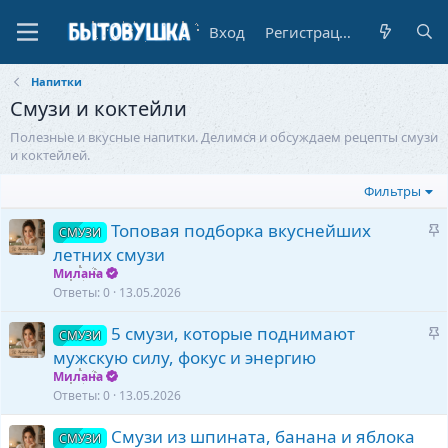
Вход
Регистрация
Напитки
Смузи и коктейли
Полезные и вкусные напитки. Делимся и обсуждаем рецепты смузи
и коктейлей.
Фильтры
З
Топовая подборка вкуснейших
СМУЗИ
а
летних смузи
к
Милана
р
Ответы
0
13.05.2026
е
З
5 смузи, которые поднимают
п
СМУЗИ
а
л
мужскую силу, фокус и энергию
к
е
Милана
р
н
Ответы
0
13.05.2026
е
о
Смузи из шпината, банана и яблока
п
СМУЗИ