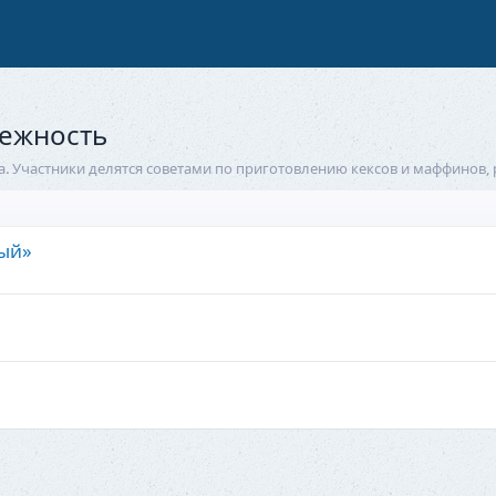
нежность
. Участники делятся советами по приготовлению кексов и маффинов,
ный»