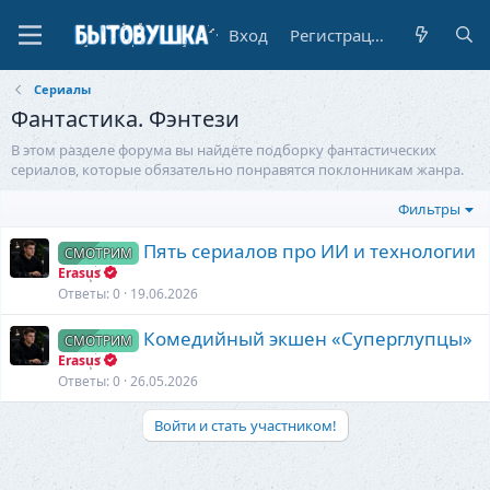
Вход
Регистрация
Сериалы
Фантастика. Фэнтези
В этом разделе форума вы найдёте подборку фантастических
сериалов, которые обязательно понравятся поклонникам жанра.
Фильтры
Пять сериалов про ИИ и технологии
СМОТРИМ
Erasus
Ответы
0
19.06.2026
Комедийный экшен «Суперглупцы»
СМОТРИМ
Erasus
Ответы
0
26.05.2026
Войти и стать участником!