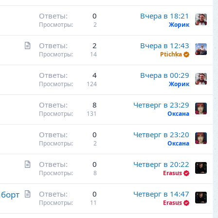
с
Ответы
0
Вчера в 18:21
Просмотры
2
Жорик
С
Ответы
2
Вчера в 12:43
т
Просмотры
14
Ptichka
а
Ответы
4
Вчера в 00:29
т
Просмотры
124
Жорик
ь
я
Ответы
8
Четверг в 23:29
Просмотры
131
Оксана
Ответы
0
Четверг в 23:20
Просмотры
2
Оксана
С
Ответы
0
Четверг в 20:22
т
Просмотры
8
Erasus
а
С
аборт
Ответы
0
Четверг в 14:47
т
т
Просмотры
11
Erasus
ь
а
я