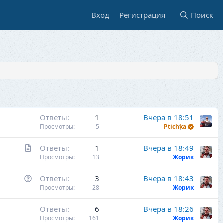
Вход
Регистрация
Поиск
Ответы
1
Вчера в 18:51
Просмотры
5
Ptichka
С
Ответы
1
Вчера в 18:49
т
Просмотры
13
Жорик
а
В
Ответы
3
Вчера в 18:43
т
о
Просмотры
28
Жорик
ь
п
я
Ответы
6
Вчера в 18:26
р
Просмотры
161
Жорик
о