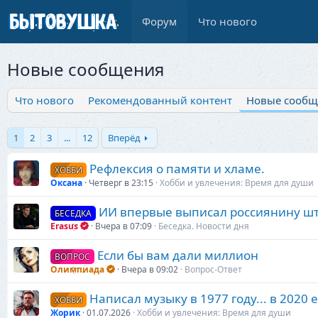
Форум
Что нового
Новые сообщения
Что нового
Рекомендованный контент
Новые сообщ
1
2
3
...
12
Вперёд
Рефлексия о памяти и хламе.
ХОББИ
Оксана
Четверг в 23:15
Хобби и увлечения: Время для души
ИИ впервые выписал россиянину ш
БЕСЕДКА
Erasus
Вчера в 07:09
Беседка. Новости дня
Если бы вам дали миллион
ВОПРОС
Олимпиада
Вчера в 09:02
Вопрос-Ответ
Написал музыку в 1977 году... в 2020 е
ХОББИ
Жорик
01.07.2026
Хобби и увлечения: Время для души