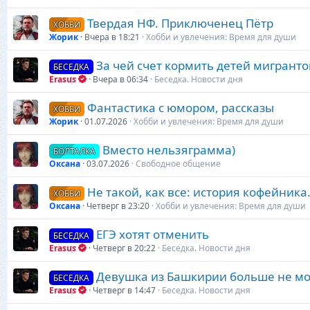
Твердая НФ. Приключенец Пётр
ХОББИ
Жорик
Вчера в 18:21
Хобби и увлечения: Время для души
За чей счет кормить детей мигранто
БЕСЕДКА
Erasus
Вчера в 06:34
Беседка. Новости дня
Фантастика с юмором, рассказы
ХОББИ
Жорик
01.07.2026
Хобби и увлечения: Время для души
Вместо нельзяграмма)
БОЛТАЛКА
Оксана
03.07.2026
Свободное общение
Не такой, как все: история кофейника
ХОББИ
Оксана
Четверг в 23:20
Хобби и увлечения: Время для души
ЕГЭ хотят отменить
БЕСЕДКА
Erasus
Четверг в 20:22
Беседка. Новости дня
Девушка из Башкирии больше не мож
БЕСЕДКА
Erasus
Четверг в 14:47
Беседка. Новости дня