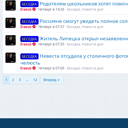
Родителям школьников хотят помочь
БЕСЕДКА
Erasus
Четверг в 14:26
Беседка. Новости дня
Россияне смогут увидеть полное со
БЕСЕДКА
Erasus
Четверг в 07:37
Беседка. Новости дня
Житель Липецка открыл незаявленн
БЕСЕДКА
Erasus
Четверг в 07:35
Беседка. Новости дня
Невеста отсудила у столичного фотог
БЕСЕДКА
челюсть
Erasus
Четверг в 07:09
Беседка. Новости дня
1
2
3
...
12
Вперёд