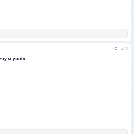
#40
учу и ушёл.