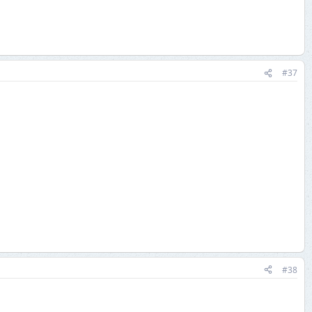
#37
#38