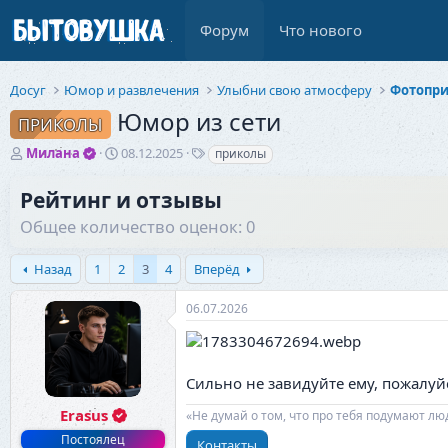
Форум
Что нового
Досуг
Юмор и развлечения
Улыбни свою атмосферу
Фотопр
Юмор из сети
ПРИКОЛЫ
А
Д
Т
Милана
08.12.2025
приколы
в
а
е
т
т
г
Рейтинг и отзывы
о
а
и
Общее количество оценок: 0
р
н
т
а
е
ч
Назад
1
2
3
4
Вперёд
м
а
ы
л
06.07.2026
а
Сильно не завидуйте ему, пожалуй
Erasus
«Не думай о том, что про тебя подумают лю
Постоялец
Контакты