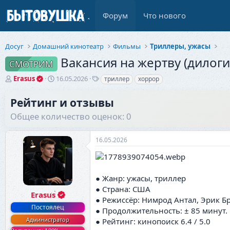
Форум
Что нового
Досуг
Домашний кинотеатр
Фильмы
Триллеры, ужасы
Вакансия на жертву (дилоги
СМОТРИМ
А
Д
Т
Erasus
16.05.2026
триллер
хоррор
в
а
е
т
т
г
Рейтинг и отзывы
о
а
и
Общее количество оценок: 0
р
н
т
а
е
ч
16.05.2026
м
а
ы
л
а
● Жанр: ужасы, триллер
● Страна: США
Erasus
● Режиссёр: Нимрод Антал, Эрик Б
Постоялец
● Продолжительность: ± 85 минут.
Администратор
● Рейтинг: кинопоиск 6.4 / 5.0