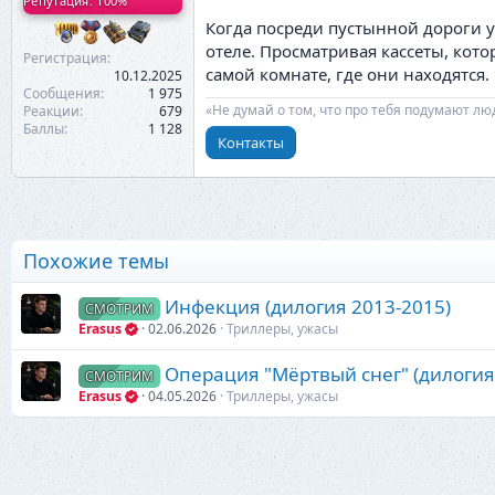
Репутация: 100%
Когда посреди пустынной дороги 
отеле. Просматривая кассеты, кот
Регистрация
самой комнате, где они находятся.
10.12.2025
Сообщения
1 975
«Не думай о том, что про тебя подумают лю
Реакции
679
Баллы
1 128
Контакты
Похожие темы
Инфекция (дилогия 2013-2015)
СМОТРИМ
Erasus
02.06.2026
Триллеры, ужасы
Операция "Мëртвый снег" (дилогия
СМОТРИМ
Erasus
04.05.2026
Триллеры, ужасы