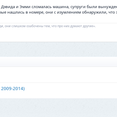
у Дэвида и Эмми сломалась машина, супруги были вынужд
орые нашлись в номере, они с изумлением обнаружили, что
ди, они слишком озабочены тем, что про них думают другие».
 2009-2014)