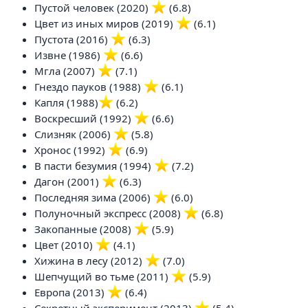
Пустой человек (2020)
️ (6.8)
Цвет из иных миров (2019)
️ (6.1)
Пустота (2016)
️ (6.3)
Извне (1986)
️ (6.6)
Мгла (2007)
️ (7.1)
Гнездо пауков (1988)
️ (6.1)
Капля (1988)
️ (6.2)
Воскресший (1992)
️ (6.6)
Слизняк (2006)
️ (5.8)
Хронос (1992)
️ (6.9)
В пасти безумия (1994)
️ (7.2)
Дагон (2001)
️ (6.3)
Последняя зима (2006)
️ (6.0)
Полуночный экспресс (2008)
️ (6.8)
Закопанные (2008)
️ (5.9)
Цвет (2010)
️ (4.1)
Хижина в лесу (2012)
️ (7.0)
Шепчущий во тьме (2011)
️ (5.9)
Европа (2013)
️ (6.4)