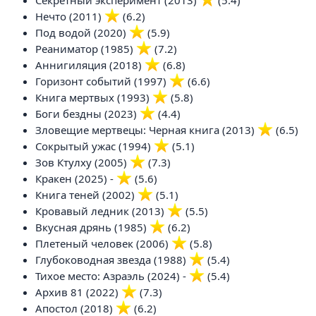
Секретный эксперимент (2013)
️ (5.4)
Нечто (2011)
️ (6.2)
Под водой (2020)
️ (5.9)
Реаниматор (1985)
️ (7.2)
Аннигиляция (2018)
️ (6.8)
Горизонт событий (1997)
️ (6.6)
Книга мертвых (1993)
️ (5.8)
Боги бездны (2023)
️ (4.4)
Зловещие мертвецы: Черная книга (2013)
️ (6.5)
Сокрытый ужас (1994)
️ (5.1)
Зов Ктулху (2005)
️ (7.3)
Кракен (2025) -
️ (5.6)
Книга теней (2002)
️ (5.1)
Кровавый ледник (2013)
️ (5.5)
Вкусная дрянь (1985)
️ (6.2)
Плетеный человек (2006)
️ (5.8)
Глубоководная звезда (1988)
️ (5.4)
Тихое место: Азраэль (2024) -
️ (5.4)
Архив 81 (2022)
️ (7.3)
Апостол (2018)
️ (6.2)