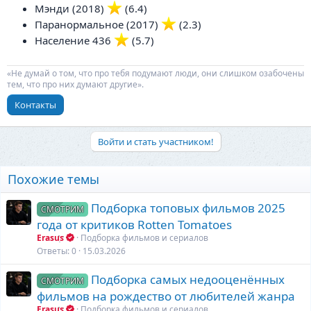
Мэнди (2018)
️ (6.4)
Паранормальное (2017)
️ (2.3)
Население 436
️ (5.7)
«Не думай о том, что про тебя подумают люди, они слишком озабочены
тем, что про них думают другие».
Контакты
Войти и стать участником!
Похожие темы
Подборка топовых фильмов 2025
СМОТРИМ
года от критиков Rotten Tomatoes
Erasus
Подборка фильмов и сериалов
Ответы
0
15.03.2026
Подборка самых недооценённых
СМОТРИМ
фильмов на рождество от любителей жанра
Erasus
Подборка фильмов и сериалов