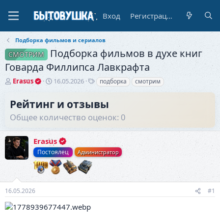
Вход
Регистрация
Подборка фильмов и сериалов
Подборка фильмов в духе книг
СМОТРИМ
Говарда Филлипса Лавкрафта
А
Д
Т
Erasus
16.05.2026
подборка
смотрим
в
а
е
т
т
г
Рейтинг и отзывы
о
а
и
Общее количество оценок: 0
р
н
т
а
е
ч
Erasus
м
а
ы
л
Постоялец
Администратор
а
16.05.2026
#1