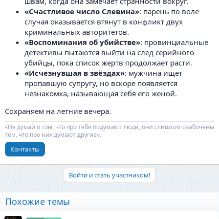
швам, когда она замечает странности вокруг.
«Счастливое число Слевина»
: парень по воле
случая оказывается втянут в конфликт двух
криминальных авторитетов.
«Воспоминания об убийстве»
: провинциальные
детективы пытаются выйти на след серийного
убийцы, пока список жертв продолжает расти.
«Исчезнувшая в звёздах»
: мужчина ищет
пропавшую супругу, но вскоре появляется
незнакомка, называющая себя его женой.
Сохраняем на летние вечера.
«Не думай о том, что про тебя подумают люди, они слишком озабочены
тем, что про них думают другие».
Контакты
Войти и стать участником!
Похожие темы