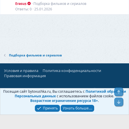
Erasus
Подборка фильмов и сериалов
Ответы
0
25.01.2026
Подборка фильмов и сериалов
Условия и правила
Политика конфиденциальности
Правовая информация
При поддержке:
«Территория Дискуссий»
Посещая сайт bytovushka.ru, Вы соглашаетесь с
Политикой обработки
Верх
©
Бытовушка
, 2025-
2026
Персональных данных
с использованием файлов cookie.
Возрастное ограничение ресурса 18+
.
Низ
Принять
Узнать больше....