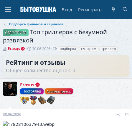
Вход
Регистрация
Подборка фильмов и сериалов
Топ триллеров с безумной
СМОТРИМ
развязкой
А
Д
Т
Erasus
30.06.2026
подборка
смотрим
триллер
в
а
е
т
т
г
Рейтинг и отзывы
о
а
и
Общее количество оценок: 0
р
н
т
а
е
ч
Erasus
м
а
ы
л
Постоялец
Администратор
а
30.06.2026
#1