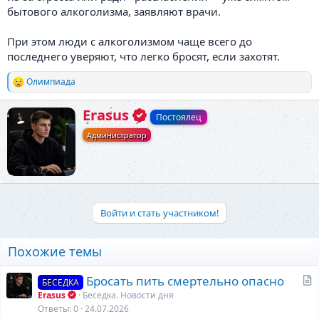
бытового алкоголизма, заявляют врачи.
При этом люди с алкоголизмом чаще всего до
последнего уверяют, что легко бросят, если захотят.
Олимпиада
Р
е
а
А
Erasus
Постоялец
к
в
ц
Администратор
т
и
о
и
р
:
Войти и стать участником!
Похожие темы
С
Бросать пить смертельно опасно
БЕСЕДКА
т
Erasus
Беседка. Новости дня
а
Ответы
0
24.07.2026