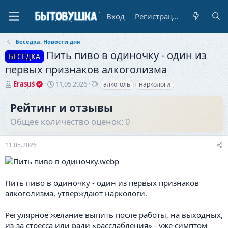
Вход
Регистрация
Беседка. Новости дня
Пить пиво в одиночку - один из
БЕСЕДКА
первых признаков алкоголизма
А
Д
Т
Erasus
11.05.2026
алкоголь
наркологи
в
а
е
т
т
г
Рейтинг и отзывы
о
а
и
Общее количество оценок: 0
р
н
т
а
е
ч
11.05.2026
м
а
ы
л
а
Пить пиво в одиночку - один из первых признаков
алкоголизма, утверждают наркологи.
Регулярное желание выпить после работы, на выходных,
из-за стресса или ради «расслабления» - уже симптом