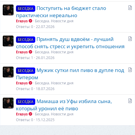
т
С
Поступить на бюджет стало
ь
БЕСЕДКА
т
практически нереально
я
а
Erasus
Беседка. Новости дня
т
Ответы
0
22.07.2026
ь
С
Принять душ вдвоём - лучший
я
БЕСЕДКА
т
способ снять стресс и укрепить отношения
а
Erasus
Беседка. Новости дня
т
Ответы
1
26.01.2026
ь
С
Мужик сутки пил пиво в дупле под
я
БЕСЕДКА
т
Питером
а
Erasus
Беседка. Новости дня
т
Ответы
0
18.07.2026
ь
С
Мамаша из Уфы избила сына,
я
БЕСЕДКА
т
который уронил её пиво
а
Erasus
Беседка. Новости дня
т
Ответы
0
15.12.2025
ь
я