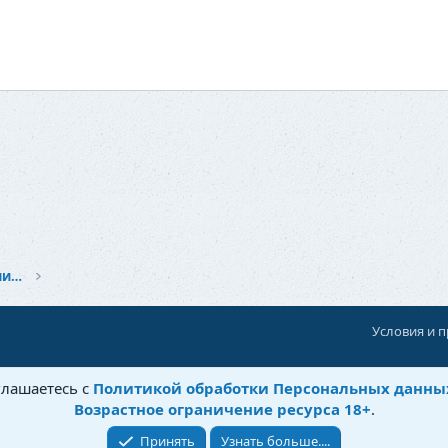
Здоровье и красота: Забота о себе и близких
Условия и 
При поддержке:
«Ностальгист»
глашаетесь с
Политикой обработки Персональных данны
©
Бытовушка
, 2025-
2026
Возрастное ограничение ресурса 18+
.
Принять
Узнать больше....