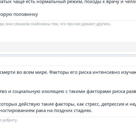
енатых чаще есть нормальный режим, походы к врачу и чело
торую половинку
ди, они слишком озабочены тем, что про них думают другие».
 смерти во всем мире. Факторы его риска интенсивно изуча
во и социальную изоляцию с такими факторами риска разви
которых действую такие факторы, как стресс, депрессия и 
гностированием рака на поздних стадиях.
е доброту.