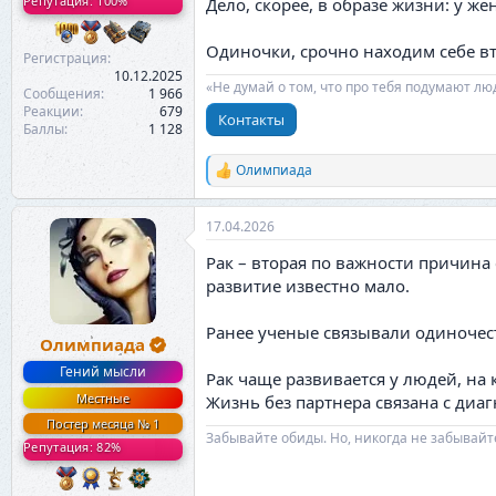
Репутация: 100%
Дело, скорее, в образе жизни: у ж
Одиночки, срочно находим себе в
Регистрация
10.12.2025
«Не думай о том, что про тебя подумают лю
Сообщения
1 966
Реакции
679
Контакты
Баллы
1 128
Олимпиада
Р
е
а
17.04.2026
к
ц
Рак – вторая по важности причина
и
и
развитие известно мало.
:
Ранее ученые связывали одиночест
Олимпиада
Гений мысли
Рак чаще развивается у людей, на 
Местные
Жизнь без партнера связана с диа
Постер месяца № 1
Забывайте обиды. Но, никогда не забывайт
Репутация: 82%