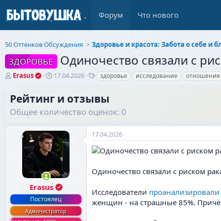
Форум
Что нового
50 Оттенков Обсуждения
Одиночество связали с ри
ЗДОРОВЬЕ
А
Д
Т
Erasus
17.04.2026
здоровье
исследование
отношения
в
а
е
т
т
г
Рейтинг и отзывы
о
а
и
Общее количество оценок: 0
р
н
т
а
е
ч
17.04.2026
м
а
ы
л
а
Одиночество связали с риском рака
Erasus
Исследователи
проанализировали
Постоялец
женщин - на страшные 85%. Причём
Администратор