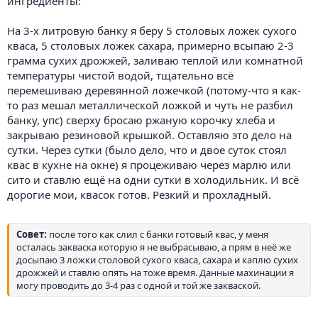
ингредиенты:
На 3-х литровую банку я беру 5 столовых ложек сухого
кваса, 5 столовых ложек сахара, примерно всыпаю 2-3
грамма сухих дрожжей, заливаю теплой или комнатной
температуры чистой водой, тщательно всё
перемешиваю деревянной ложечкой (потому-что я как-
то раз мешал металлической ложкой и чуть не разбил
банку, упс) сверху бросаю ржаную корочку хлеба и
закрываю резиновой крышкой. Оставляю это дело на
сутки. Через сутки (было дело, что и двое суток стоял
квас в кухне на окне) я процеживаю через марлю или
сито и ставлю ещё на одни сутки в холодильник. И всё
дорогие мои, квасок готов. Резкий и прохладный.
Совет:
после того как слил с банки готовый квас, у меня
осталась закваска которую я не выбрасываю, а прям в неё же
досыпаю 3 ложки столовой сухого кваса, сахара и каплю сухих
дрожжей и ставлю опять на тоже время. Данные махинации я
могу проводить до 3-4 раз с одной и той же закваской.