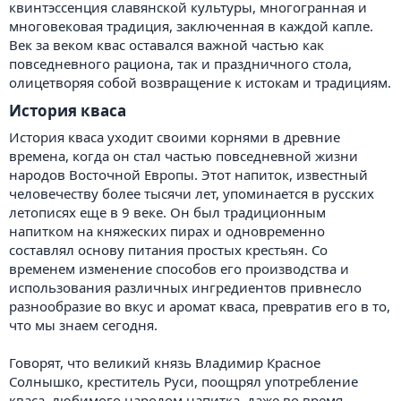
квинтэссенция славянской культуры, многогранная и
многовековая традиция, заключенная в каждой капле.
Век за веком квас оставался важной частью как
повседневного рациона, так и праздничного стола,
олицетворяя собой возвращение к истокам и традициям.
История кваса​
История кваса уходит своими корнями в древние
времена, когда он стал частью повседневной жизни
народов Восточной Европы. Этот напиток, известный
человечеству более тысячи лет, упоминается в русских
летописях еще в 9 веке. Он был традиционным
напитком на княжеских пирах и одновременно
составлял основу питания простых крестьян. Со
временем изменение способов его производства и
использования различных ингредиентов привнесло
разнообразие во вкус и аромат кваса, превратив его в то,
что мы знаем сегодня.
Говорят, что великий князь Владимир Красное
Солнышко, креститель Руси, поощрял употребление
кваса, любимого народом напитка, даже во время