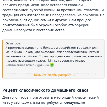
великих праздников. Квас оставался главной
составляющей русской кухни на протяжении столетий, и
традиция его изготовления передавалась из поколения в
поколение, от одной семьи к другой. Сам процесс
приготовления был окружен особой атмосферой
домашнего уюта и гостеприимства.
От автора:
Я проживаю в довольно большом российском городе, и для
меня было шоком, что оказалось так проблематично найти в
магазинах сухой квас. То, что продаётся на прилавках, я не могу
назвать настоящим квасом. Мягко говоря это отрава
напичканная всякой дрянью
Не поверите дорогие друзья но мне удалось всё таки найти
Нажмите, чтобы раскрыть...
сухой квас, и его я нашёл на маркетплейсе онлайн. Заказал и
мне приехало 2 пакета по 1 кг каждый. Цена приятно удивила,
за 2 кг 350 р. (+-).
Рецепт классического домашнего кваса​
Для того чтобы приготовить настоящий классический
квас у себя дома, вам потребуются следующие