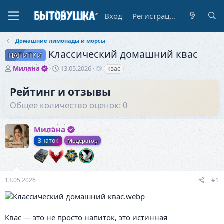
Вход
Регистрация
Домашние лимонады и морсы
Классический домашний квас
НАПИТКИ
А
Д
Т
Милана
13.05.2026
квас
в
а
е
т
т
г
Рейтинг и отзывы
о
а
и
Общее количество оценок: 0
р
н
т
а
е
ч
Милана
м
а
ы
л
Знаток
Модератор
а
13.05.2026
#1
Квас — это не просто напиток, это истинная