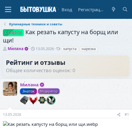
Вход
Регистрация
Кулинарные техники и советы
Как резать капусту на борщ или
СОВЕТЫ
щи!
А
Д
Т
Милана
13.05.2026
капуста
нарезка
в
а
е
т
т
г
Рейтинг и отзывы
о
а
и
Общее количество оценок: 0
р
н
т
а
е
ч
Милана
м
а
ы
л
Знаток
Модератор
а
13.05.2026
#1