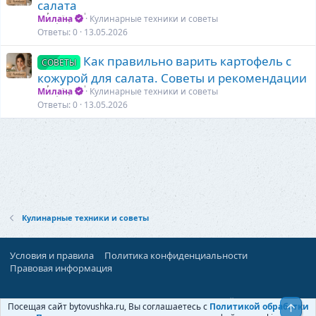
салата
Милана
Кулинарные техники и советы
Ответы
0
13.05.2026
Как правильно варить картофель с
СОВЕТЫ
кожурой для салата. Советы и рекомендации
Милана
Кулинарные техники и советы
Ответы
0
13.05.2026
Кулинарные техники и советы
Условия и правила
Политика конфиденциальности
Правовая информация
При поддержке:
«Территория Дискуссий»
Посещая сайт bytovushka.ru, Вы соглашаетесь с
Политикой обработки
Верх
©
Бытовушка
, 2025-
2026