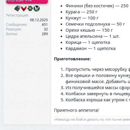
Репутация: 45%
Финики (без косточек) — 250 
Курага — 250 г
Регистрация
Кунжут — 100 г
08.12.2025
Семечки подсолнуха — 50 г
Сообщения
451
Реакции
32
Орехи кешью — 150 г
Баллы
289
Цедра апельсина — 1 шт.
Корица — 1 щепотка
Кардамон — 1 щепотка
Приготовление:
Пропустить через мясорубку 
Все орешки и половину кунжу
финиковой массе. Добавить ц
Из получившейся массы сформ
Колбаски завернуть в пищеву
Колбаска хороша как утром с ч
Приятного аппетита!
«Никогда не бойся делать то, что ты не ум