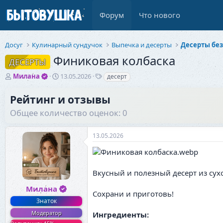
Форум
Что нового
Досуг
Кулинарный сундучок
Выпечка и десерты
Десерты бе
Финиковая колбаска
ДЕСЕРТЫ
А
Д
Т
Милана
13.05.2026
десерт
в
а
е
т
т
г
Рейтинг и отзывы
о
а
и
Общее количество оценок: 0
р
н
т
а
е
ч
13.05.2026
м
а
ы
л
а
Вкусный и полезный десерт из сухо
Милана
Сохрани и приготовь!
Знаток
Модератор
Ингредиенты: