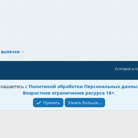
з выпечки
Условия и 
При поддержке:
«Территория Дискуссий»
глашаетесь с
Политикой обработки Персональных данны
©
Бытовушка
, 2025-
2026
Возрастное ограничение ресурса 18+
.
Принять
Узнать больше....