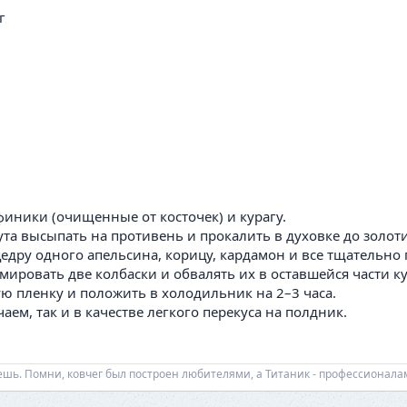
г
финики (очищенные от косточек) и курагу.
та высыпать на противень и прокалить в духовке до золоти
едру одного апельсина, корицу, кардамон и все тщательно
ировать две колбаски и обвалять их в оставшейся части к
ю пленку и положить в холодильник на 2–3 часа.
аем, так и в качестве легкого перекуса на полдник.
еешь. Помни, ковчег был построен любителями, а Титаник - профессионала