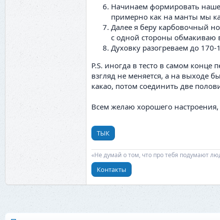
Начинаем формировать наше 
примерно как на манты мы кат
Далее я беру карбовочный но
с одной стороны обмакиваю 
Духовку разогреваем до 170-
P.S. иногда в тесто в самом конце
взгляд не меняется, а на выходе б
какао, потом соединить две полов
Всем желаю хорошего настроения, п
ТЫК
«Не думай о том, что про тебя подумают лю
Контакты