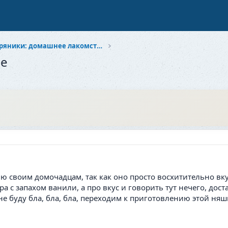
Печенье и пряники: домашнее лакомство
ье
ю своим домочадцам, так как оно просто восхитительно вкус
ра с запахом ванили, а про вкус и говорить тут нечего, до
е буду бла, бла, бла, переходим к приготовлению этой няш