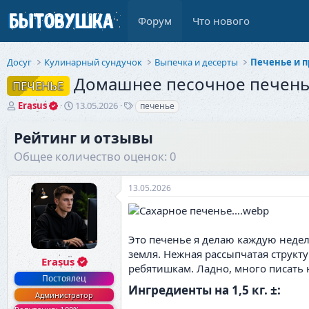
Форум
Что нового
Досуг
Кулинарный сундучок
Выпечка и десерты
Домашнее песочное печен
ПЕЧЕНЬЕ
А
Д
Т
Erasus
13.05.2026
печенье
в
а
е
т
т
г
Рейтинг и отзывы
о
а
и
Общее количество оценок: 0
р
н
т
а
е
ч
13.05.2026
м
а
ы
л
а
Это печенье я делаю каждую недел
земля. Нежная рассыпчатая структу
Erasus
ребятишкам. Ладно, много писать н
Постоялец
Ингредиенты на 1,5 кг. ±:​
Администратор