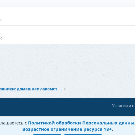
во
во
Печенье и пряники: домашнее лакомство
Условия и 
При поддержке:
«Территория Дискуссий»
глашаетесь с
Политикой обработки Персональных данны
©
Бытовушка
, 2025-
2026
Возрастное ограничение ресурса 18+
.