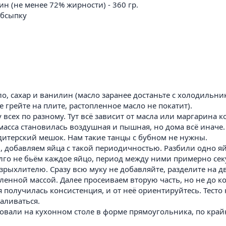
н (не менее 72% жирности) - 360 гр.
 обсыпку
о, сахар и ванилин (масло заранее достаньте с холодильни
е грейте на плите, растопленное масло не покатит).
 всех по разному. Тут всё зависит от масла или маргарина 
асса становилась воздушная и пышная, но дома всё иначе. 
ндитерский мешок. Нам такие танцы с бубном не нужны.
и, добавляем яйца с такой периодичностью. Разбили одно я
лго не бьём каждое яйцо, период между ними примерно секу
азрыхлителю. Сразу всю муку не добавляйте, разделите на 
вленной массой. Далее просеиваем вторую часть, но не до 
ая получилась консистенция, и от неё ориентируйтесь. Тесто
валиваться.
ровали на кухонном столе в форме прямоугольника, по кра