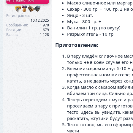
Репутация: 100%
Масло сливочное или маргари
Сахар - 300 гр. + 100 гр. ± на
Яйцо - 3 шт.
Регистрация
10.12.2025
Мука - 800 гр. ±
Сообщения
1 970
Ванилин 1 гр. (по вкусу)
Реакции
679
Разрыхлитель - 10 гр.
Баллы
1 128
Приготовление:​
В тару кладём сливочное масл
только не в коем случае его н
Бьём миксером минут 5-10 ± у
профессиональном миксере, м
катать, а не давить через ко
Когда масло с сахаром взбил
вбиваем три яйца. Сильно до
Теперь переходим к муке и р
просеиваем в тару с пригото
тесто. Здесь вы увидите, как
раскатать, жгутики будут раз
Тесто готово, мы его сформи
части.