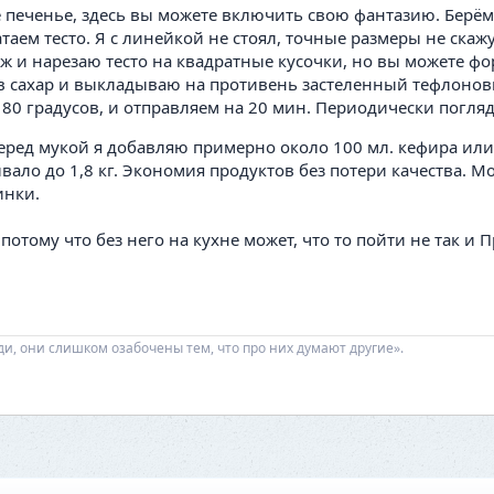
печенье, здесь вы можете включить свою фантазию. Берём 
аем тесто. Я с линейкой не стоял, точные размеры не скаж
ж и нарезаю тесто на квадратные кусочки, но вы можете ф
в сахар и выкладываю на противень застеленный тефлоно
180 градусов, и отправляем на 20 мин. Периодически погля
 перед мукой я добавляю примерно около 100 мл. кефира или
ывало до 1,8 кг. Экономия продуктов без потери качества. М
инки.
отому что без него на кухне может, что то пойти не так и П
ди, они слишком озабочены тем, что про них думают другие».