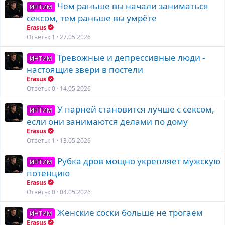
Чем раньше вы начали заниматься
ИНТИМ
сексом, тем раньше вы умрёте
Erasus
Ответы
1
27.05.2026
Тревожные и депрессивные люди -
ИНТИМ
настоящие звери в постели
Erasus
Ответы
0
14.05.2026
У парней становится лучше с сексом,
ИНТИМ
если они занимаются делами по дому
Erasus
Ответы
1
13.05.2026
Рубка дров мощно укрепляет мужскую
ИНТИМ
потенцию
Erasus
Ответы
0
04.05.2026
Женские соски больше не трогаем
ИНТИМ
Erasus