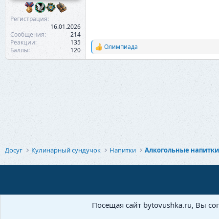
Регистрация
16.01.2026
Сообщения
214
Реакции
135
Олимпиада
Р
Баллы
120
е
а
к
ц
и
и
:
Досуг
Кулинарный сундучок
Напитки
Алкогольные напитк
Посещая сайт bytovushka.ru, Вы со