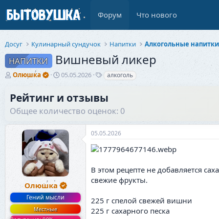
Форум
Что нового
Досуг
Кулинарный сундучок
Напитки
Алкогольные напитк
Вишневый ликер
НАПИТКИ
А
Д
Т
Олюшка
05.05.2026
алкоголь
в
а
е
т
т
г
Рейтинг и отзывы
о
а
и
Общее количество оценок: 0
р
н
т
а
е
ч
05.05.2026
м
а
ы
л
а
В этом рецепте не добавляется с
свежие фрукты.
Олюшка
Гений мысли
225 г спелой свежей вишни
Местные
225 г сахарного песка