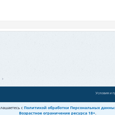
и
Условия и 
При поддержке:
«Ностальгист»
глашаетесь с
Политикой обработки Персональных данны
©
Бытовушка
, 2025-
2026
Возрастное ограничение ресурса 18+
.