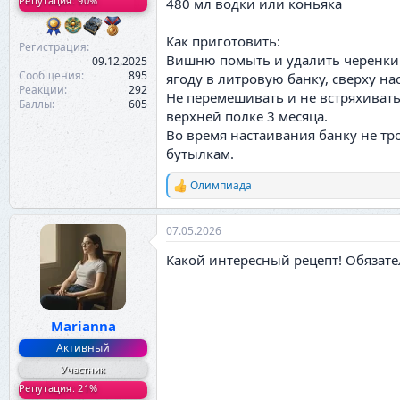
Репутация: 90%
480 мл водки или коньяка
Как приготовить:
Регистрация
Вишню помыть и удалить черенки.
09.12.2025
Сообщения
895
ягоду в литровую банку, сверху на
Реакции
292
Не перемешивать и не встряхивать
Баллы
605
верхней полке 3 месяца.
Во время настаивания банку не тр
бутылкам.
Олимпиада
Р
е
а
07.05.2026
к
ц
Какой интересный рецепт! Обязател
и
и
:
Marianna
Активный
Участник
Репутация: 21%