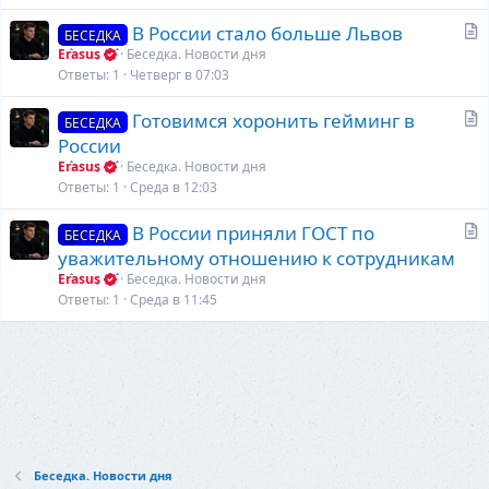
я
С
В России стало больше Львов
БЕСЕДКА
т
Erasus
Беседка. Новости дня
а
Ответы
1
Четверг в 07:03
т
С
Готовимся хоронить гейминг в
ь
БЕСЕДКА
т
России
я
а
Erasus
Беседка. Новости дня
т
Ответы
1
Среда в 12:03
ь
С
В России приняли ГОСТ по
я
БЕСЕДКА
т
уважительному отношению к сотрудникам
а
Erasus
Беседка. Новости дня
т
Ответы
1
Среда в 11:45
ь
я
Беседка. Новости дня