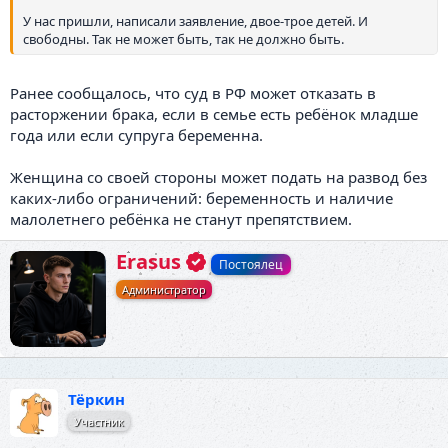
У нас пришли, написали заявление, двое-трое детей. И
свободны. Так не может быть, так не должно быть.
Ранее сообщалось, что суд в РФ может отказать в
расторжении брака, если в семье есть ребёнок младше
года или если супруга беременна.
Женщина со своей стороны может подать на развод без
каких-либо ограничений: беременность и наличие
малолетнего ребёнка не станут препятствием.
А
Erasus
Постоялец
в
Администратор
т
о
р
Тёркин
Участник