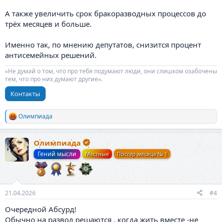
А также увеличить срок бракоразводных процессов до
трёх месяцев и больше.
Именно так, по мнению депутатов, снизится процент
антисемейных решений.
«Не думай о том, что про тебя подумают люди, они слишком озабочены
тем, что про них думают другие».
Контакты
Олимпиада
Р
е
а
Олимпиада
к
ц
Гений мысли
Местные
Постер месяца № 1
и
и
:
21.04.2026
#4
Очередной Абсурд!
Обычно на развод решаются , когда жить вместе -не