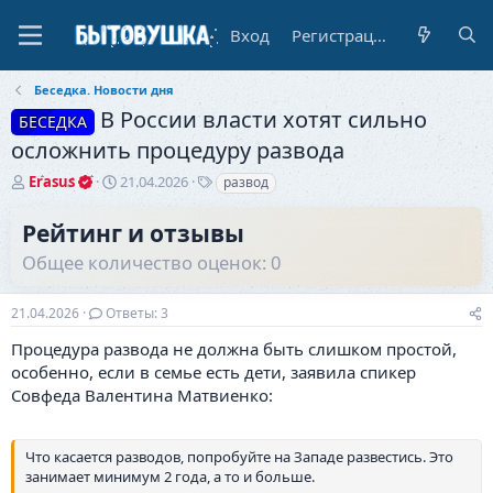
Вход
Регистрация
Беседка. Новости дня
В России власти хотят сильно
БЕСЕДКА
осложнить процедуру развода
А
Д
Т
Erasus
21.04.2026
развод
в
а
е
т
т
г
Рейтинг и отзывы
о
а
и
Общее количество оценок: 0
р
н
т
а
е
ч
21.04.2026
Ответы: 3
м
а
ы
л
Процедура развода не должна быть слишком простой,
а
особенно, если в семье есть дети, заявила спикер
Совфеда Валентина Матвиенко:
Что касается разводов, попробуйте на Западе развестись. Это
занимает минимум 2 года, а то и больше.