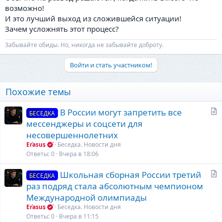
возможно!
И это лучший выход из сложившейся ситуации!
Зачем усложнять этот процесс?
Забывайте обиды. Но, никогда не забывайте доброту.
Войти и стать участником!
Похожие темы
С
В России могут запретить все
БЕСЕДКА
т
мессенджеры и соцсети для
а
несовершеннолетних
т
Erasus
Беседка. Новости дня
ь
Ответы
0
Вчера в 18:06
я
С
Школьная сборная России третий
БЕСЕДКА
т
раз подряд стала абсолютным чемпионом
а
Международной олимпиады
т
Erasus
Беседка. Новости дня
ь
Ответы
0
Вчера в 11:15