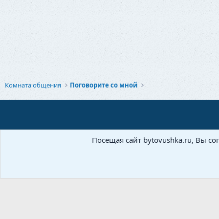
а
к
ц
и
и
:
Комната общения
Поговорите со мной
Посещая сайт bytovushka.ru, Вы со