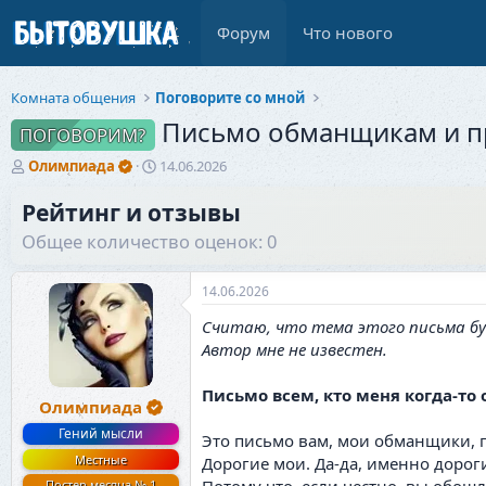
Форум
Что нового
Комната общения
Поговорите со мной
Письмо обманщикам и п
ПОГОВОРИМ?
А
Д
Олимпиада
14.06.2026
в
а
т
т
Рейтинг и отзывы
о
а
Общее количество оценок: 0
р
н
т
а
е
ч
14.06.2026
м
а
ы
л
Считаю, что тема этого письма бу
а
Автор мне не известен.
Письмо всем, кто меня когда-то
Олимпиада
Гений мысли
Это письмо вам, мои обманщики, 
Местные
Дорогие мои. Да-да, именно дорог
Постер месяца № 1