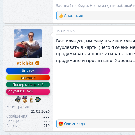
Забывайте обиды. Но, никогда не забывайт
Анастасия
Р
е
а
19.06.2026
к
ц
Вот, клянусь, ни разу в жизни мен
и
и
мухлевать в карты (чего я очень не
:
продумывать и просчитывать напере
продумано и просчитано. Хорошо 
Ptichka
Знаток
Местные
Постер месяца № 2
Репутация: 34%
Регистрация
25.02.2026
Сообщения
337
Реакции
223
Олимпиада
Р
Баллы
219
е