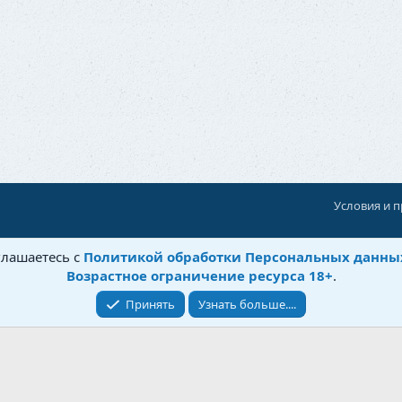
Условия и 
При поддержке:
«Территория Дискуссий»
глашаетесь с
Политикой обработки Персональных данны
©
Бытовушка
, 2025-
2026
Возрастное ограничение ресурса 18+
.
Принять
Узнать больше....