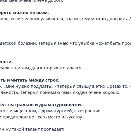
ись мне очень, очень дорого.
ерять можно не всем.
ал, если человек улыбается, значит, ему можно доверять. А
 детской болезни. Теперь я знаю что улыбка может быть п
еньги.
м женщинам, для которых я старался.
ть и читать между строк.
, «мне нужно подумать» - теперь я слышу в этих фразах то,
тильность. Теперь я понимаю язык людей очень хорошо.
шёл театрально и драматургически.
 это с изяществом, с драматургией, с хитростью.
 предательстве - есть место искусству.
ин ну такой талант пропадает!