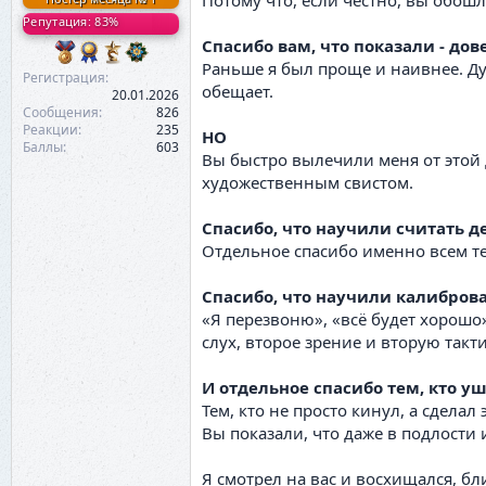
Потому что, если честно, вы обошл
Репутация: 83%
Спасибо вам, что показали - дов
Раньше я был проще и наивнее. Дум
Регистрация
обещает.
20.01.2026
Сообщения
826
Реакции
235
НО
Баллы
603
Вы быстро вылечили меня от этой
художественным свистом.
Спасибо, что научили считать д
Отдельное спасибо именно всем те
Спасибо, что научили калиброва
«Я перезвоню», «всё будет хорошо»
слух, второе зрение и вторую так
И отдельное спасибо тем, кто у
Тем, кто не просто кинул, а сделал
Вы показали, что даже в подлости и
Я смотрел на вас и восхищался, бл