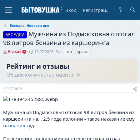
Вход
Регистрация
Беседка. Новости дня
Мужчина из Подмосковья отсосал
БЕСЕДКА
98 литров бензина из каршеринга
А
Д
Т
Erasus
13.07.2026
авто
кража
в
а
е
т
т
г
Рейтинг и отзывы
о
а
и
Общее количество оценок: 0
р
н
т
а
е
ч
13.07.2026
м
а
ы
л
а
Мужчина из Подмосковья отсосал 98 литров бензина из
каршеринга на… 2,5 года колонии
-
такое наказание ему
назначил
суд.
После кражи топлива мужчина еще несколько раз