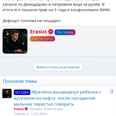
катался по Домодедово в нетрезвом виде за рулём. В
итоге его лишили прав на 3 года и конфисковали BMW.
Дефицит топлива не пощадил
А
Erasus
Постоялец
в
Администратор
т
о
р
Войти и стать участником!
Похожие темы
С
Мужчина вышвырнул ребёнка с
БЕСЕДКА
т
аутизмом из лифта: после нападения
а
мальчик перестал говорить
т
Erasus
Беседка. Новости дня
ь
Ответы
2
12.07.2026