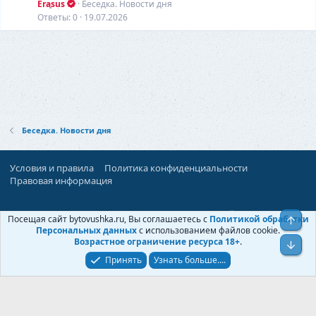
т
Erasus
Беседка. Новости дня
ь
Ответы
0
19.07.2026
я
Беседка. Новости дня
Условия и правила
Политика конфиденциальности
Правовая информация
При поддержке:
«Территория Дискуссий»
Посещая сайт bytovushka.ru, Вы соглашаетесь с
Политикой обработки
Верх
©
Бытовушка
, 2025-
2026
Персональных данных
с использованием файлов cookie.
Возрастное ограничение ресурса 18+
.
Низ
Принять
Узнать больше....