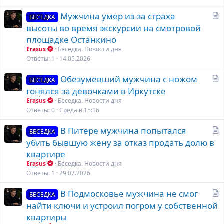
я
С
Мужчина умер из-за страха
БЕСЕДКА
т
высоты во время экскурсии на смотровой
а
площадке Останкино
т
Erasus
Беседка. Новости дня
ь
Ответы
1
14.05.2026
я
С
Обезумевший мужчина с ножом
БЕСЕДКА
т
гонялся за девочками в Иркутске
а
Erasus
Беседка. Новости дня
т
Ответы
0
Среда в 15:16
ь
С
В Питере мужчина попытался
я
БЕСЕДКА
т
убить бывшую жену за отказ продать долю в
а
квартире
т
Erasus
Беседка. Новости дня
ь
Ответы
1
29.07.2026
я
С
В Подмосковье мужчина не смог
БЕСЕДКА
т
найти ключи и устроил погром у собственной
а
квартиры