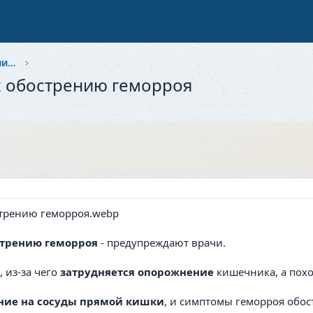
Здоровье и красота: Забота о себе и близких
к обострению геморроя
стрению геморроя
- предупреждают врачи.
 из-за чего
затрудняется опорожнение
кишечника, а похо
ние на сосуды прямой кишки
, и симптомы геморроя обос