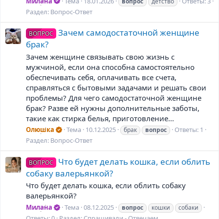
Милана
Тема
18.01.2026
Ответы: 3
вопрос
детство
Раздел:
Вопрос-Ответ
Зачем самодостаточной женщине
ВОПРОС
брак?
Зачем женщине связывать свою жизнь с
мужчиной, если она способна самостоятельно
обеспечивать себя, оплачивать все счета,
справляться с бытовыми задачами и решать свои
проблемы? Для чего самодостаточной женщине
брак? Разве ей нужны дополнительные заботы,
такие как стирка белья, приготовление...
Олюшка
Тема
10.12.2025
Ответы: 1
брак
вопрос
Раздел:
Вопрос-Ответ
Что будет делать кошка, если облить
ВОПРОС
собаку валерьянкой?
Что будет делать кошка, если облить собаку
валерьянкой?
Милана
Тема
08.12.2025
вопрос
кошки
собаки
Ответы: 0
Раздел:
Спрашивали - Отвечаем