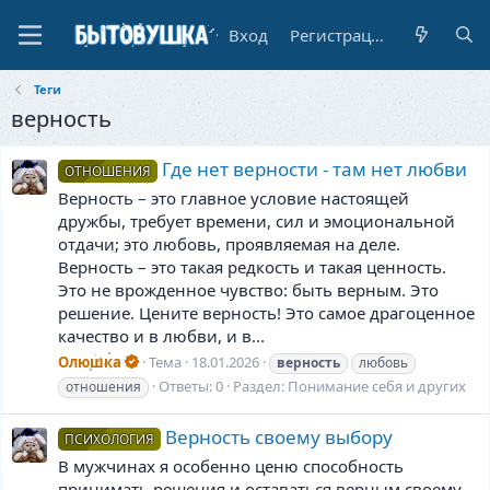
Вход
Регистрация
Теги
верность
Где нет верности - там нет любви
ОТНОШЕНИЯ
Верность – это главное условие настоящей
дружбы, требует времени, сил и эмоциональной
отдачи; это любовь, проявляемая на деле.
Верность – это такая редкость и такая ценность.
Это не врожденное чувство: быть верным. Это
решение. Цените верность! Это самое драгоценное
качество и в любви, и в...
Олюшка
Тема
18.01.2026
верность
любовь
Ответы: 0
Раздел:
Понимание себя и других
отношения
Верность своему выбору
ПСИХОЛОГИЯ
В мужчинах я особенно ценю способность
принимать решения и оставаться верным своему