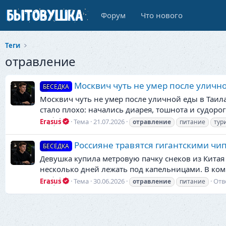
Форум
Что нового
Теги
отравление
Москвич чуть не умер после уличн
БЕСЕДКА
Москвич чуть не умер после уличной еды в Таилан
стало плохо: начались диарея, тошнота и судорог
Erasus
Тема
21.07.2026
отравление
питание
тур
Россияне травятся гигантскими чи
БЕСЕДКА
Девушка купила метровую пачку снеков из Китая
несколько дней лежать под капельницами. В комм
Erasus
Тема
30.06.2026
Отв
отравление
питание