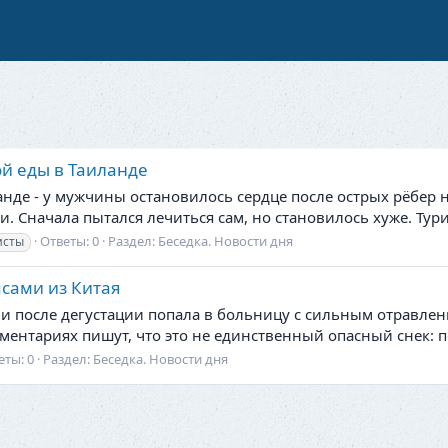
ой еды в Таиланде
де - у мужчины остановилось сердце после острых рёбер на 
и. Сначала пытался лечиться сам, но становилось хуже. Турис
Ответы: 0
Раздел:
Беседка. Новости дня
исты
псами из Китая
 и после дегустации попала в больницу с сильным отравле
ентариях пишут, что это не единственный опасный снек: по
еты: 0
Раздел:
Беседка. Новости дня