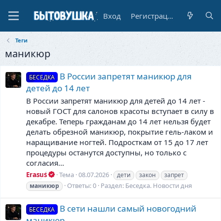
Вход
Регистрация
Теги
маникюр
В России запретят маникюр для
БЕСЕДКА
детей до 14 лет
В России запретят маникюр для детей до 14 лет -
новый ГОСТ для салонов красоты вступает в силу в
декабре. Теперь гражданам до 14 лет нельзя будет
делать обрезной маникюр, покрытие гель-лаком и
наращивание ногтей. Подросткам от 15 до 17 лет
процедуры останутся доступны, но только с
согласия...
Erasus
Тема
08.07.2026
дети
закон
запрет
Ответы: 0
Раздел:
Беседка. Новости дня
маникюр
В сети нашли самый новогодний
БЕСЕДКА
маникюр