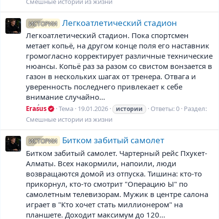
Смешные истории из жизни
Легкоатлетический стадион
ИСТОРИИ
Легкоатлетический стадион. Пока спортсмен
метает копьё, на другом конце поля его наставник
громогласно корректирует различные технические
нюансы. Копьё раз за разом со свистом вонзается в
газон в нескольких шагах от тренера. Отвага и
уверенность последнего привлекает к себе
внимание случайно...
Erasus
Тема
19.01.2026
Ответы: 0
Раздел:
истории
Смешные истории из жизни
Битком забитый самолет
ИСТОРИИ
Битком забитый самолет. Чартерный рейс Пхукет-
Алматы. Всех накормили, напоили, люди
возвращаются домой из отпуска. Тишина: кто-то
прикорнул, кто-то смотрит "Операцию Ы" по
самолетным телевизорам. Мужик в центре салона
играет в "Кто хочет стать миллионером" на
планшете. Доходит максимум до 120...