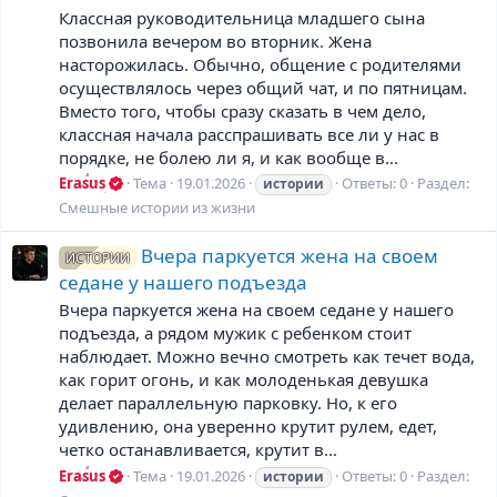
Классная руководительница младшего сына
позвонила вечером во вторник. Жена
насторожилась. Обычно, общение с родителями
осуществлялось через общий чат, и по пятницам.
Вместо того, чтобы сразу сказать в чем дело,
классная начала расспрашивать все ли у нас в
порядке, не болею ли я, и как вообще в...
Erasus
Тема
19.01.2026
Ответы: 0
Раздел:
истории
Смешные истории из жизни
Вчера паркуется жена на своем
ИСТОРИИ
седане у нашего подъезда
Вчера паркуется жена на своем седане у нашего
подъезда, а рядом мужик с ребенком стоит
наблюдает. Можно вечно смотреть как течет вода,
как горит огонь, и как молоденькая девушка
делает параллельную парковку. Но, к его
удивлению, она уверенно крутит рулем, едет,
четко останавливается, крутит в...
Erasus
Тема
19.01.2026
Ответы: 0
Раздел:
истории