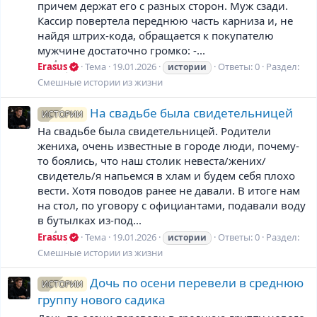
причем держат его с разных сторон. Муж сзади.
Кассир повертела переднюю часть карниза и, не
найдя штрих-кода, обращается к покупателю
мужчине достаточно громко: -...
Erasus
Тема
19.01.2026
Ответы: 0
Раздел:
истории
Смешные истории из жизни
На свадьбе была свидетельницей
ИСТОРИИ
На свадьбе была свидетельницей. Родители
жениха, очень известные в городе люди, почему-
то боялись, что наш столик невеста/жених/
свидетель/я напьемся в хлам и будем себя плохо
вести. Хотя поводов ранее не давали. В итоге нам
на стол, по уговору с официантами, подавали воду
в бутылках из-под...
Erasus
Тема
19.01.2026
Ответы: 0
Раздел:
истории
Смешные истории из жизни
Дочь по осени перевели в среднюю
ИСТОРИИ
группу нового садика