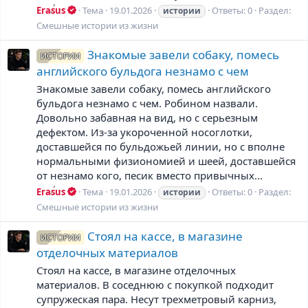
Erasus
Тема
19.01.2026
Ответы: 0
Раздел:
истории
Смешные истории из жизни
Знакомые завели собаку, помесь
ИСТОРИИ
английского бульдога незнамо с чем
Знакомые завели собаку, помесь английского
бульдога незнамо с чем. Робином назвали.
Довольно забавная на вид, но с серьезным
дефектом. Из-за укороченной носоглотки,
доставшейся по бульдожьей линии, но с вполне
нормальными физиономией и шеей, доставшейся
от незнамо кого, песик вместо привычных...
Erasus
Тема
19.01.2026
Ответы: 0
Раздел:
истории
Смешные истории из жизни
Стоял на кассе, в магазине
ИСТОРИИ
отделочных материалов
Стоял на кассе, в магазине отделочных
материалов. В соседнюю с покупкой подходит
супружеская пара. Несут трехметровый карниз,