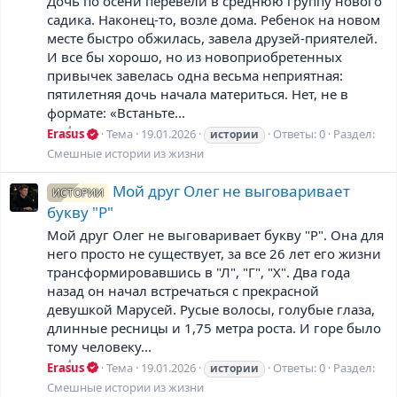
Дочь по осени перевели в среднюю группу нового
садика. Наконец-то, возле дома. Ребенок на новом
месте быстро обжилась, завела друзей-приятелей.
И все бы хорошо, но из новоприобретенных
привычек завелась одна весьма неприятная:
пятилетняя дочь начала материться. Нет, не в
формате: «Встаньте...
Erasus
Тема
19.01.2026
Ответы: 0
Раздел:
истории
Смешные истории из жизни
Мой друг Олег не выговаривает
ИСТОРИИ
букву "Р"
Мой друг Олег не выговаривает букву "Р". Она для
него просто не существует, за все 26 лет его жизни
трансформировавшись в "Л", "Г", "Х". Два года
назад он начал встречаться с прекрасной
девушкой Марусей. Русые волосы, голубые глаза,
длинные ресницы и 1,75 метра роста. И горе было
тому человеку...
Erasus
Тема
19.01.2026
Ответы: 0
Раздел:
истории
Смешные истории из жизни