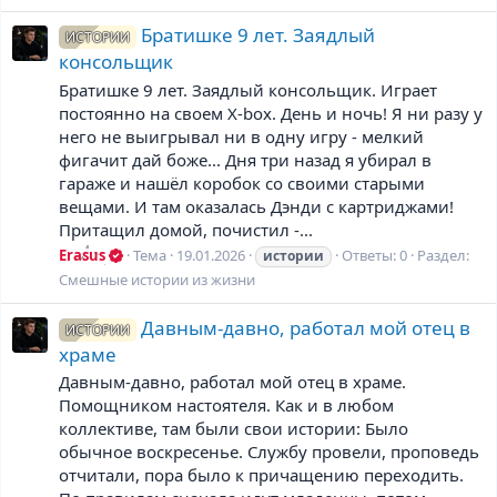
Братишке 9 лет. Заядлый
ИСТОРИИ
консольщик
Братишке 9 лет. Заядлый консольщик. Играет
постоянно на своем X-box. День и ночь! Я ни разу у
него не выигрывал ни в одну игру - мелкий
фигачит дай боже... Дня три назад я убирал в
гараже и нашёл коробок со своими старыми
вещами. И там оказалась Дэнди с картриджами!
Притащил домой, почистил -...
Erasus
Тема
19.01.2026
Ответы: 0
Раздел:
истории
Смешные истории из жизни
Давным-давно, работал мой отец в
ИСТОРИИ
храме
Давным-давно, работал мой отец в храме.
Помощником настоятеля. Как и в любом
коллективе, там были свои истории: Было
обычное воскресенье. Службу провели, проповедь
отчитали, пора было к причащению переходить.