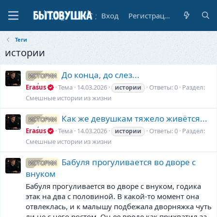
Вход
Регистрация
Теги
истории
До конца, до слез...
ИСТОРИИ
Erasus
Тема
14.03.2026
Ответы: 0
Раздел:
истории
Смешные истории из жизни
Как же девушкам тяжело живётся...
ИСТОРИИ
Erasus
Тема
14.03.2026
Ответы: 0
Раздел:
истории
Смешные истории из жизни
Бабуля прогуливается во дворе с
ИСТОРИИ
внуком
Бабуля прогуливается во дворе с внуком, годика
этак на два с половиной. В какой-то момент она
отвлеклась, и к малышу подбежала дворняжка чуть
ли не с него ростом. Он ее вроде как прихватил за