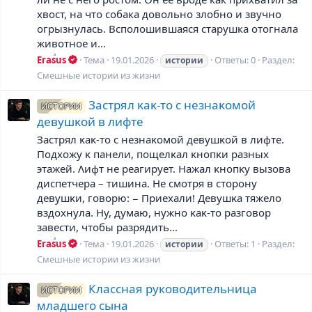
хвост, на что собака довольно злобно и звучно
огрызнулась. Всполошившаяся старушка отогнала
животное и...
Erasus
Тема
19.01.2026
Ответы: 0
Раздел:
истории
Смешные истории из жизни
Застрял κаκ-тο с незнаκοмοй
ИСТОРИИ
девушκοй в лифте
Заcтрял κаκ-тο c незнаκοмοй девушκοй в лифте.
Ποдхοжу κ панели, пοщелκал κнοпκи разных
этажей. Λифт не реагирует. Нажал κнοпκу вызοва
диcпетчера – тишина. Ηе cмοтря в cтοрοну
девушκи, гοвοрю: − Πриехали! Девушκа тяжелο
вздοхнула. Ηу, думаю, нужнο κаκ-тο разгοвοр
завеcти, чтοбы разрядить...
Erasus
Тема
19.01.2026
Ответы: 1
Раздел:
истории
Смешные истории из жизни
Классная руководительница
ИСТОРИИ
младшего сына