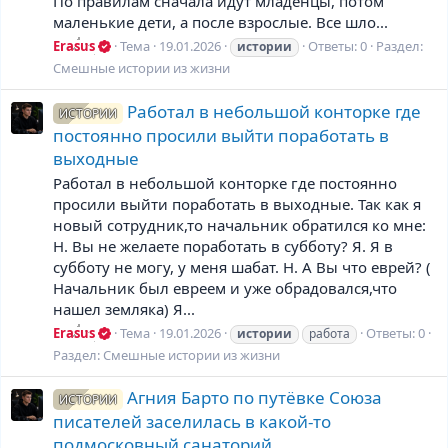
По правилам сначала идут младенцы, потом
маленькие дети, а после взрослые. Все шло...
Erasus
Тема
19.01.2026
Ответы: 0
Раздел:
истории
Смешные истории из жизни
Работал в небольшой конторке где
ИСТОРИИ
постоянно просили выйти поработать в
выходные
Работал в небольшой конторке где постоянно
просили выйти поработать в выходные. Так как я
новый сотрудник,то начальник обратился ко мне:
Н. Вы не желаете поработать в субботу? Я. Я в
субботу не могу, у меня шабат. Н. А Вы что еврей? (
Начальник был евреем и уже обрадовался,что
нашел земляка) Я...
Erasus
Тема
19.01.2026
Ответы: 0
истории
работа
Раздел:
Смешные истории из жизни
Агния Барто по путёвке Союза
ИСТОРИИ
писателей заселилась в какой-то
подмосковный санаторий