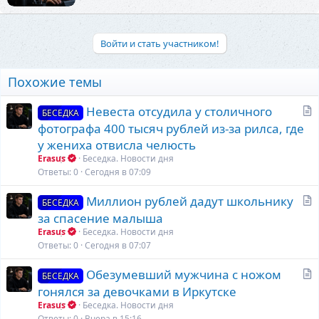
Войти и стать участником!
Похожие темы
С
Невеста отсудила у столичного
БЕСЕДКА
т
фотографа 400 тысяч рублей из‑за рилса, где
а
у жениха отвисла челюсть
т
Erasus
Беседка. Новости дня
ь
Ответы
0
Сегодня в 07:09
я
С
Миллион рублей дадут школьнику
БЕСЕДКА
т
за спасение малыша
а
Erasus
Беседка. Новости дня
т
Ответы
0
Сегодня в 07:07
ь
С
Обезумевший мужчина с ножом
я
БЕСЕДКА
т
гонялся за девочками в Иркутске
а
Erasus
Беседка. Новости дня
т
Ответы
0
Вчера в 15:16