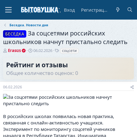
Вход
Регистрация
Беседка. Новости дня
За соцсетями российских
БЕСЕДКА
школьников начнут пристально следить
А
Д
Т
Erasus
06.02.2026
соцсети
в
а
е
т
т
г
Рейтинг и отзывы
о
а
и
Общее количество оценок: 0
р
н
т
а
е
ч
06.02.2026
м
а
ы
л
а
В российских школах появилась новая практика,
связанная с онлайн-активностью учащихся.
Эксперимент по мониторингу соцсетей учеников
начался в Республике Татарстан. Инициатива