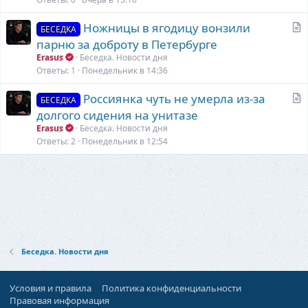
ь
С
Ножницы в ягодицу вонзили
я
БЕСЕДКА
т
парню за доброту в Петербурге
а
Erasus
Беседка. Новости дня
т
Ответы
1
Понедельник в 14:36
ь
С
Россиянка чуть не умерла из-за
я
БЕСЕДКА
т
долгого сидения на унитазе
а
Erasus
Беседка. Новости дня
т
Ответы
2
Понедельник в 12:54
ь
я
Беседка. Новости дня
Условия и правила
Политика конфиденциальности
Правовая информация