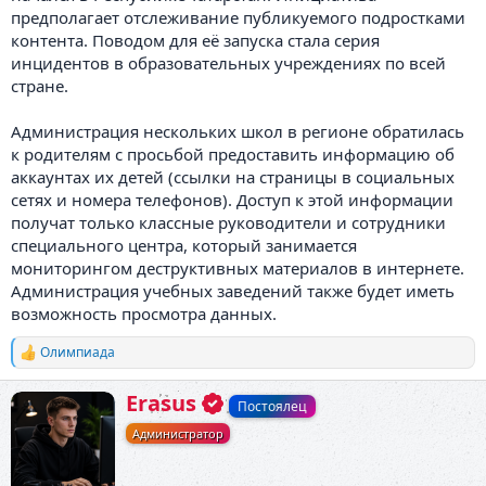
предполагает отслеживание публикуемого подростками
контента. Поводом для её запуска стала серия
инцидентов в образовательных учреждениях по всей
стране.
Администрация нескольких школ в регионе обратилась
к родителям с просьбой предоставить информацию об
аккаунтах их детей (ссылки на страницы в социальных
сетях и номера телефонов). Доступ к этой информации
получат только классные руководители и сотрудники
специального центра, который занимается
мониторингом деструктивных материалов в интернете.
Администрация учебных заведений также будет иметь
возможность просмотра данных.
Олимпиада
Р
е
а
А
Erasus
Постоялец
к
в
ц
Администратор
т
и
о
и
р
: