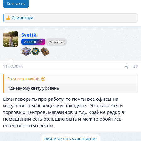
Контакты
Олимпиада
Р
е
а
Svetik
к
ц
Активный
Участник
и
и
:
11.02.2026
#2
Erasus сказал(а):
к дневному свету уровень
Если говорить про работу, то почти все офисы на
искусственом освещении находятся. Это касается и
торговых центров, магазинов и т.д.. Крайне редко в
помещении есть большие окна и можно обойтись
естественным светом.
Войти и стать участником!