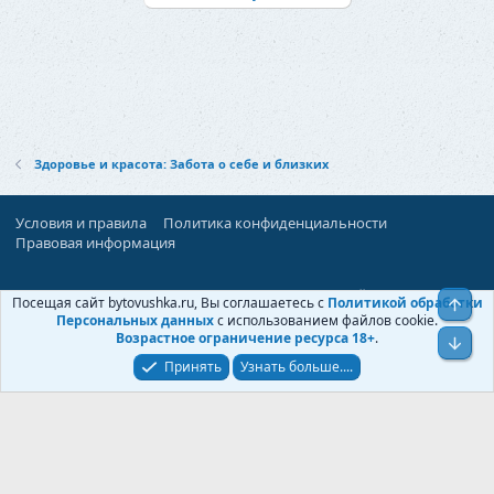
Здоровье и красота: Забота о себе и близких
Условия и правила
Политика конфиденциальности
Правовая информация
При поддержке:
«Территория Дискуссий»
Посещая сайт bytovushka.ru, Вы соглашаетесь с
Политикой обработки
Верх
©
Бытовушка
, 2025-
2026
Персональных данных
с использованием файлов cookie.
Возрастное ограничение ресурса 18+
.
Низ
Принять
Узнать больше....