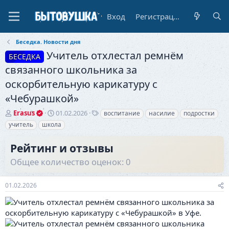
Вход
Регистрация
Беседка. Новости дня
Учитель отхлестал ремнём
БЕСЕДКА
связанного школьника за
оскорбительную карикатуру с
«Чебурашкой»
А
Д
Т
Erasus
01.02.2026
воспитание
насилие
подростки
в
а
е
учитель
школа
т
т
г
о
а
и
Рейтинг и отзывы
р
н
т
а
Общее количество оценок: 0
е
ч
м
а
01.02.2026
ы
л
а