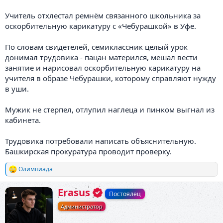
Учитель отхлестал ремнём связанного школьника за
оскорбительную карикатуру с «Чебурашкой» в Уфе.
По словам свидетелей, семиклассник целый урок
донимал трудовика - пацан матерился, мешал вести
занятие и нарисовал оскорбительную карикатуру на
учителя в образе Чебурашки, которому справляют нужду
в уши.
Мужик не стерпел, отлупил наглеца и пинком выгнал из
кабинета.
Трудовика потребовали написать объяснительную.
Башкирская прокуратура проводит проверку.
Олимпиада
Р
е
а
А
Erasus
Постоялец
к
в
ц
Администратор
т
и
о
и