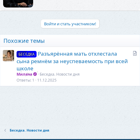
р
:
Войти и стать участником!
Похожие темы
С
Разъярённая мать отхлестала
БЕСЕДКА
т
сына ремнём за неуспеваемость при всей
а
школе
т
Милана
Беседка. Новости дня
ь
Ответы
1
11.12.2025
я
Беседка. Новости дня