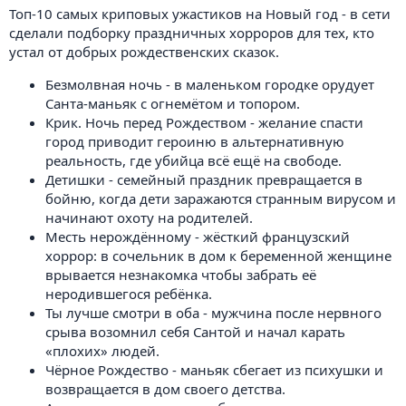
Топ-10 самых криповых ужастиков на Новый год - в сети
сделали подборку праздничных хорроров для тех, кто
устал от добрых рождественских сказок.
Безмолвная ночь - в маленьком городке орудует
Санта-маньяк с огнемётом и топором.
Крик. Ночь перед Рождеством - желание спасти
город приводит героиню в альтернативную
реальность, где убийца всё ещё на свободе.
Детишки - семейный праздник превращается в
бойню, когда дети заражаются странным вирусом и
начинают охоту на родителей.
Месть нерождённому - жёсткий французский
хоррор: в сочельник в дом к беременной женщине
врывается незнакомка чтобы забрать её
неродившегося ребёнка.
Ты лучше смотри в оба - мужчина после нервного
срыва возомнил себя Сантой и начал карать
«плохих» людей.
Чёрное Рождество - маньяк сбегает из психушки и
возвращается в дом своего детства.