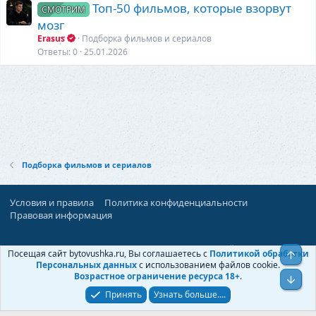
Топ-50 фильмов, которые взорвут
СМОТРИМ
мозг
Erasus
Подборка фильмов и сериалов
Ответы
0
25.01.2026
Подборка фильмов и сериалов
Условия и правила
Политика конфиденциальности
Правовая информация
При поддержке:
«Территория Дискуссий»
Посещая сайт bytovushka.ru, Вы соглашаетесь с
Политикой обработки
Верх
©
Бытовушка
, 2025-
2026
Персональных данных
с использованием файлов cookie.
Возрастное ограничение ресурса 18+
.
Низ
Принять
Узнать больше....