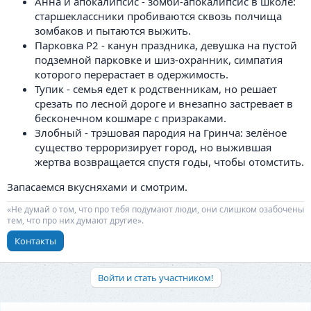
Анна и апокалипсис - зомби-апокалипсис в школе:
старшеклассники пробиваются сквозь полчища
зомбаков и пытаются выжить.
Парковка P2 - канун праздника, девушка на пустой
подземной парковке и шиз-охранник, симпатия
которого перерастает в одержимость.
Тупик - семья едет к родственникам, но решает
срезать по лесной дороге и внезапно застревает в
бесконечном кошмаре с призраками.
Злобный - трэшовая пародия на Гринча: зелёное
существо терроризирует город, но выжившая
жертва возвращается спустя годы, чтобы отомстить.
Запасаемся вкусняхами и смотрим.
«Не думай о том, что про тебя подумают люди, они слишком озабочены
тем, что про них думают другие».
Контакты
Войти и стать участником!