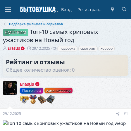
Вход
Регистрация
Подборка фильмов и сериалов
Топ-10 самых криповых
СМОТРИМ
ужастиков на Новый год
А
Д
Т
Erasus
29.12.2025
подборка
смотрим
хоррор
в
а
е
т
т
г
Рейтинг и отзывы
о
а
и
Общее количество оценок: 0
р
н
т
а
е
ч
Erasus
м
а
ы
л
Постоялец
Администратор
а
29.12.2025
#1