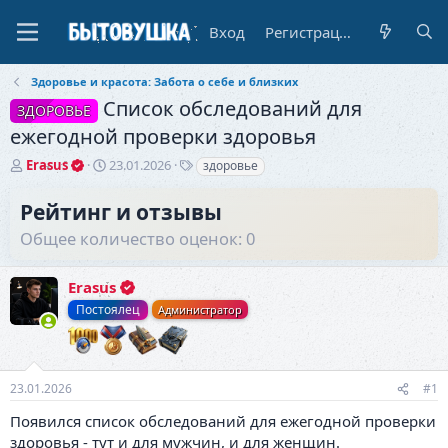
Вход
Регистрация
Здоровье и красота: Забота о себе и близких
Список обследований для
ЗДОРОВЬЕ
ежегодной проверки здоровья
А
Д
Т
Erasus
23.01.2026
здоровье
в
а
е
т
т
г
Рейтинг и отзывы
о
а
и
Общее количество оценок: 0
р
н
т
а
е
ч
Erasus
м
а
ы
л
Постоялец
Администратор
а
23.01.2026
#1
Появился список обследований для ежегодной проверки
здоровья - тут и для мужчин, и для женщин.