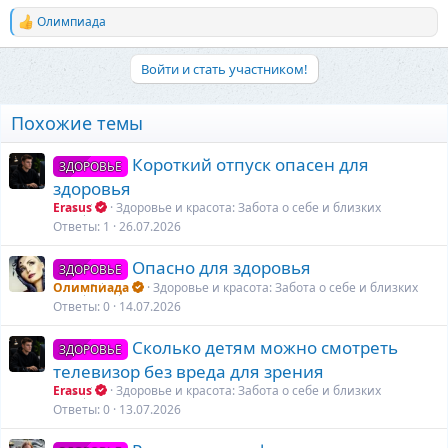
Олимпиада
Р
е
а
Войти и стать участником!
к
ц
и
Похожие темы
и
:
Короткий отпуск опасен для
ЗДОРОВЬЕ
здоровья
Erasus
Здоровье и красота: Забота о себе и близких
Ответы
1
26.07.2026
Опасно для здоровья
ЗДОРОВЬЕ
Олимпиада
Здоровье и красота: Забота о себе и близких
Ответы
0
14.07.2026
Сколько детям можно смотреть
ЗДОРОВЬЕ
телевизор без вреда для зрения
Erasus
Здоровье и красота: Забота о себе и близких
Ответы
0
13.07.2026