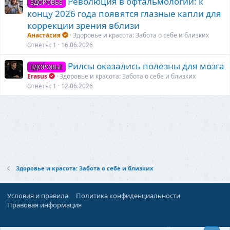
Революция в офтальмологии: к
ЗДОРОВЬЕ
концу 2026 года появятся глазные капли для
коррекции зрения вблизи
Анастасия
Здоровье и красота: Забота о себе и близких
Ответы
1
16.06.2026
Рилсы оказались полезны для мозга
ЗДОРОВЬЕ
Erasus
Здоровье и красота: Забота о себе и близких
Ответы
1
12.06.2026
Здоровье и красота: Забота о себе и близких
Условия и правила
Политика конфиденциальности
Правовая информация
При поддержке:
«Территория Дискуссий»