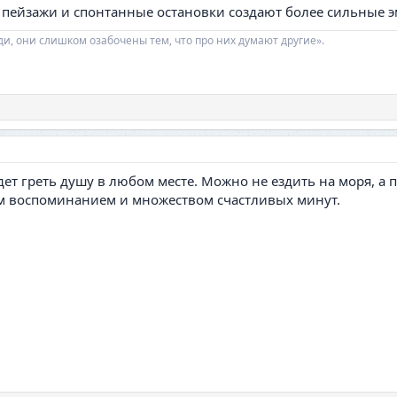
е пейзажи и спонтанные остановки создают более сильные 
ди, они слишком озабочены тем, что про них думают другие».
будет греть душу в любом месте. Можно не ездить на моря, а
им воспоминанием и множеством счастливых минут.