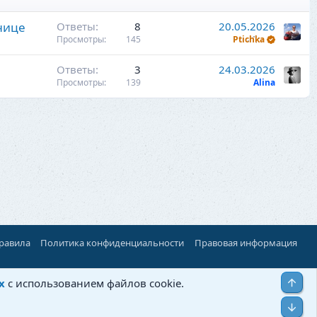
анице
Ответы
8
20.05.2026
Просмотры
145
Ptichka
Ответы
3
24.03.2026
Просмотры
139
Alina
правила
Политика конфиденциальности
Правовая информация
Верх
х
с использованием файлов cookie.
Низ