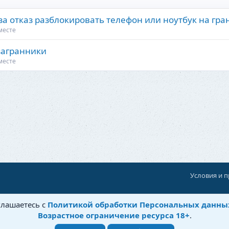
 за отказ разблокировать телефон или ноутбук на гр
месте
загранники
месте
Условия и 
При поддержке:
«Территория Дискуссий»
глашаетесь с
Политикой обработки Персональных данны
©
Бытовушка
, 2025-
2026
Возрастное ограничение ресурса 18+
.