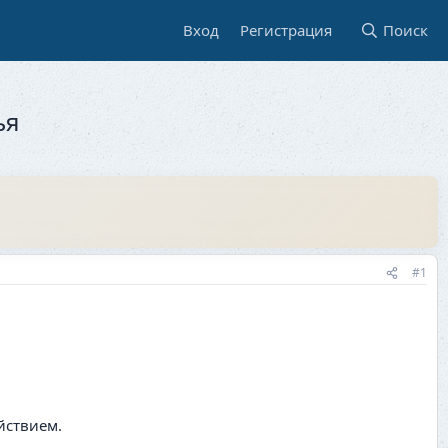
Вход
Регистрация
Поиск
ья
#1
йствием.