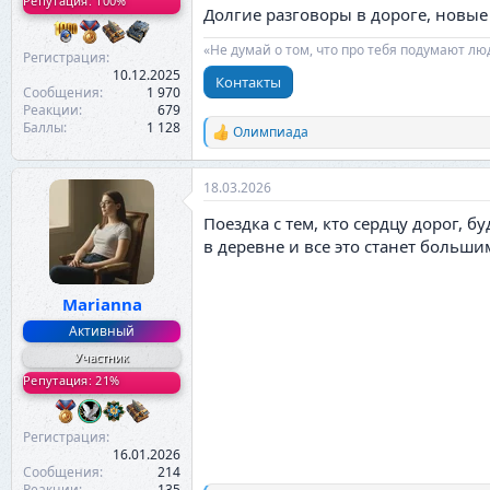
Репутация: 100%
Долгие разговоры в дороге, новы
«Не думай о том, что про тебя подумают лю
Регистрация
10.12.2025
Контакты
Сообщения
1 970
Реакции
679
Баллы
1 128
Олимпиада
Р
е
а
18.03.2026
к
ц
Поездка с тем, кто сердцу дорог, 
и
и
в деревне и все это станет больш
:
Marianna
Активный
Участник
Репутация: 21%
Регистрация
16.01.2026
Сообщения
214
Реакции
135