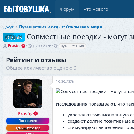
Форум
Что нового
Досуг
Путешествия и отдых: Открываем мир вместе
Совместные поездки - могут 
ОТДЫХ
А
Д
Т
Erasus
13.03.2026
путешествия
в
а
е
т
т
г
Рейтинг и отзывы
о
а
и
Общее количество оценок: 0
р
н
т
а
е
ч
13.03.2026
м
а
ы
л
а
Исследования показывают, что так
Erasus
укрепляют эмоциональную св
создают долгие позитивные 
Постоялец
стимулируют выделения горм
Администратор