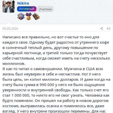
Nikita
к
ц
Активный
Участник
и
и
:
05.05.2026
#3
Написано все правильно, но вот счастье то оно для
каждого свое. Одному будет радостно от утреннего кофе
в солнечный теплый день, другому повышение по
карьерной лестнице, а третий только тогда почувствует
себя счастливым, когда сможет иметь на счету несколько
миллионов.
Я как-то читал о самовнушении. Мужчина в США всю
жизнь был неуверен в себе и несчастлив. Но! У него
была цель, он копил миллион долларов. И даже когда на
счету была сумма в 990 000 у него не было ощущения
уверенности и внутренней свободы. Как только счет его
стал 1 000 000, то никто его не смог узнать. Человека как
будто поменяли. Он пришел на работу в новом дорогом
костюме, выправилась осанка и поменялось все, даже
взгляд. У него внутрене произошли перемены. Для нас