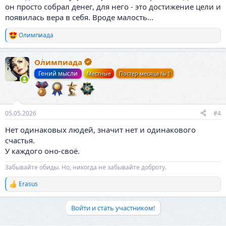
он просто собрал денег, для него - это достижение цели и
появилась вера в себя. Вроде малость...
Олимпиада
Р
е
а
Олимпиада
к
ц
Гений мысли
Местные
Постер месяца № 1
и
и
:
05.05.2026
#4
Нет одинаковых людей, значит нет и одинакового
счастья.
У каждого оно-своё.
Забывайте обиды. Но, никогда не забывайте доброту.
Erasus
Р
е
а
Войти и стать участником!
к
ц