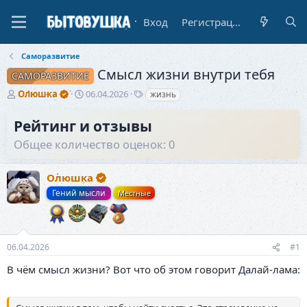
Вход
Регистрация
Саморазвитие
Смысл жизни внутри тебя
САМОРАЗВИТИЕ
А
Д
Т
Олюшка
06.04.2026
жизнь
в
а
е
т
т
г
Рейтинг и отзывы
о
а
и
Общее количество оценок: 0
р
н
т
а
е
ч
Олюшка
м
а
ы
л
Гений мысли
Местные
а
06.04.2026
#1
В чём смысл жизни? Вот что об этом говорит Далай-лама: