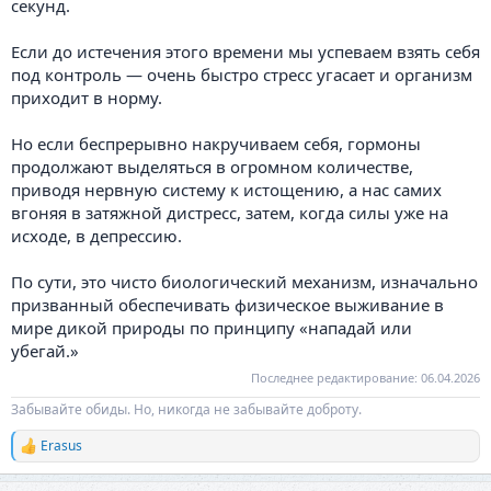
секунд.
Если до истечения этого времени мы успеваем взять себя
под контроль — очень быстро стресс угасает и организм
приходит в норму.
Но если беспрерывно накручиваем себя, гормоны
продолжают выделяться в огромном количестве,
приводя нервную систему к истощению, а нас самих
вгоняя в затяжной дистресс, затем, когда силы уже на
исходе, в депрессию.
По сути, это чисто биологический механизм, изначально
призванный обеспечивать физическое выживание в
мире дикой природы по принципу «нападай или
убегай.»
Последнее редактирование:
06.04.2026
Забывайте обиды. Но, никогда не забывайте доброту.
Erasus
Р
е
а