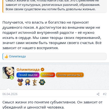
Смысл жизни в том, чтобы найти счастье. Это стремление не
зависит от культурных, религиозных различий, образования.
Всем своим существом мы хотим быть довольны жизнью.
Получается, что власть и богатство не приносят
душевного покоя. А достигнутое во внешнем мире не
подарит истинной внутренней радости – её нужно
искать в сердце. Мы сами творцы своих переживаний,
значит сами можем быть творцами своего счастья. Всё
зависит от нашего восприятия.
Олимпиада
Р
е
а
Олимпиада
к
ц
Гений мысли
Местные
Постер месяца № 1
и
и
:
06.04.2026
#2
Смысл жизни это понятие субъективное. Он зависит от
убеждений и ценностей человека.