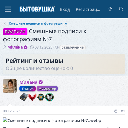
Вход
Регистрация
Смешные подписи к фотографиям
Смешные подписи к
ПОДПИСИ
фотографиям №7
А
Д
Т
Милана
08.12.2025
развлечение
в
а
е
т
т
г
Рейтинг и отзывы
о
а
и
Общее количество оценок: 0
р
н
т
а
е
ч
Милана
м
а
ы
л
Знаток
Модератор
а
08.12.2025
#1